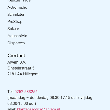
Rescue Trade
Actiomedic
Schnitzler
ProStrap
Solace
Aquashield
Dispotech
Contact
Arvem B.V.
Einsteinstraat 5
2181 AA Hillegom
×
E-mail:
*
*
Vereist veld
Tel:
0252-533256
(maandag – donderdag 08:30-17:15 uur / vrijdag
08:30-16:00 uur)
Mail:
klantenservice@arvem.nl