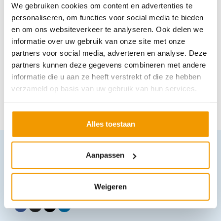
We gebruiken cookies om content en advertenties te
[gap]
personaliseren, om functies voor social media te bieden
[gap]
en om ons websiteverkeer te analyseren. Ook delen we
informatie over uw gebruik van onze site met onze
[gap]
partners voor social media, adverteren en analyse. Deze
partners kunnen deze gegevens combineren met andere
[ux_image id=”31070″ width=”70″]
informatie die u aan ze heeft verstrekt of die ze hebben
[/col]
verzameld op basis van uw gebruik van hun services.
[/row]
[gap]
Alles toestaan
Aanpassen
Weigeren
Volg ons op