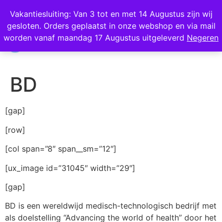
Wij scoren een 4,8 op Google
Vakantiesluiting: Van 3 tot en met 14 Augustus zijn wij
gesloten. Orders geplaatst in onze webshop en via mail
0
worden vanaf maandag 17 Augustus uitgeleverd
Negeren
BD
[gap]
[row]
[col span=”8″ span__sm=”12″]
[ux_image id=”31045″ width=”29″]
[gap]
BD is een wereldwijd medisch-technologisch bedrijf met
als doelstelling “Advancing the world of health” door het