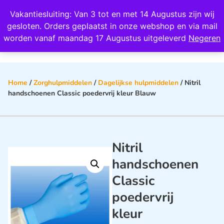
Wij scoren een 4,8 op Google
Vakantiesluiting: Van 3 tot en met 14 Augustus zijn wij
0
gesloten. Orders geplaatst in onze webshop en via mail
worden vanaf maandag 17 Augustus uitgeleverd
Negeren
Home
/
Zorghulpmiddelen
/
Dagelijkse hulpmiddelen
/ Nitril
handschoenen Classic poedervrij kleur Blauw
Nitril
handschoenen
Classic
poedervrij
kleur