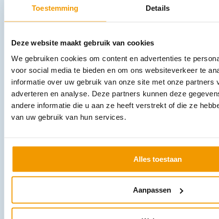
Leverbaar
Toestemming
Details
Deze website maakt gebruik van cookies
We gebruiken cookies om content en advertenties te persona
voor social media te bieden en om ons websiteverkeer te an
informatie over uw gebruik van onze site met onze partners 
adverteren en analyse. Deze partners kunnen deze gegeve
andere informatie die u aan ze heeft verstrekt of die ze heb
Celstofdeppers NOBATISSUE gebleekt Pak 5 kg
van uw gebruik van hun services.
€
24,42
–
€
64,75
incl. btw
22.4 excl. btw
Opties bekijken
Alles toestaan
Leverbaar
Aanpassen