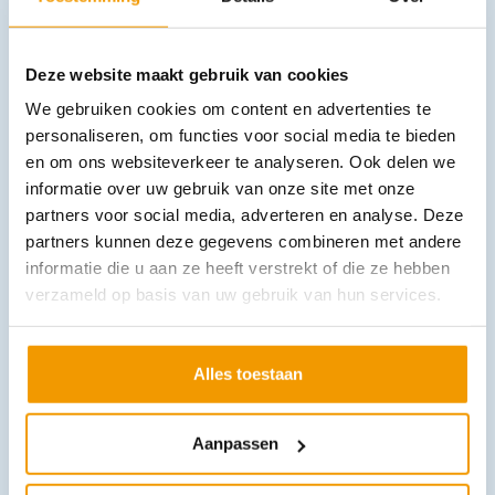
Deze website maakt gebruik van cookies
We gebruiken cookies om content en advertenties te
personaliseren, om functies voor social media te bieden
en om ons websiteverkeer te analyseren. Ook delen we
informatie over uw gebruik van onze site met onze
Veiligheidsvest met reflectie kleur groen zonder opdruk
partners voor social media, adverteren en analyse. Deze
€
15,13
incl. btw
12.5 excl. btw
partners kunnen deze gegevens combineren met andere
informatie die u aan ze heeft verstrekt of die ze hebben
In winkelwagen
verzameld op basis van uw gebruik van hun services.
Leverbaar
Alles toestaan
Aanpassen