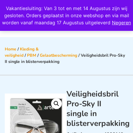
Wij scoren een 4,8 op Google
Vakantiesluiting: Van 3 tot en met 14 Augustus zijn wij
0
gesloten. Orders geplaatst in onze webshop en via mail
worden vanaf maandag 17 Augustus uitgeleverd
Negeren
Home
/
Kleding &
veiligheid
/
PBM
/
Gelaatbescherming
/ Veiligheidsbril Pro-Sky
II single in blisterverpakking
Veiligheidsbril
Pro-Sky II
single in
blisterverpakking