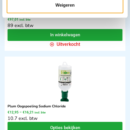
Weigeren
Hittemelder 230V lithium batterij back-up bedraad koppelbaar
€
97,01
incl. btw
89 excl. btw
In winkelwagen
Uitverkocht
Plum Oogspoeling Sodium Chloride
€
12,95
–
€
16,21
incl. btw
10.7 excl. btw
Opties bekijken