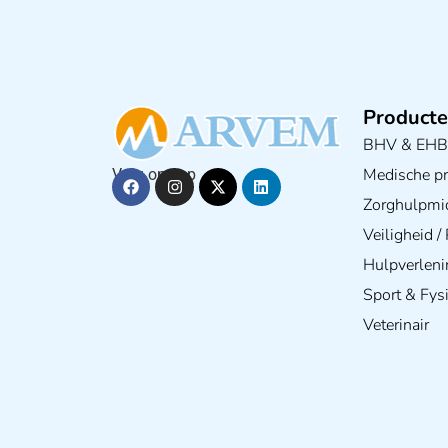
Producte
BHV & EH
Medische pra
Volg ons op
Zorghulpmi
Veiligheid 
Hulpverleni
Sport & Fys
Veterinair