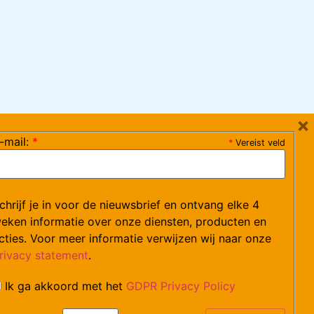
×
-mail:
*
*
Vereist veld
ag 08:30-17:15 uur / vrijdag 08:30-16:00 uur)
chrijf je in voor de nieuwsbrief en ontvang elke 4
ce@arvem.nl
eken informatie over onze diensten, producten en
cties. Voor meer informatie verwijzen wij naar onze
rivacy statement
.
Ik ga akkoord met het
GDPR Privacy Policy
catures.