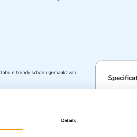
rtabele trendy schoen gemaakt van
Specifica
Categorieën
Veiligheids
Details