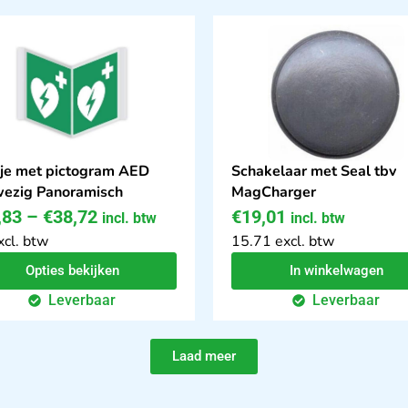
je met pictogram AED
Schakelaar met Seal tbv
ezig Panoramisch
MagCharger
,83
–
€
38,72
€
19,01
incl. btw
incl. btw
xcl. btw
15.71 excl. btw
Opties bekijken
In winkelwagen
Leverbaar
Leverbaar
Laad meer