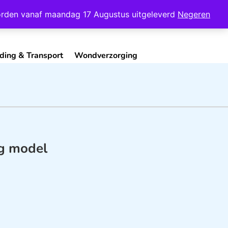
Mijn Account
Contact
 worden vanaf maandag 17 Augustus uitgeleverd
Negeren
ding & Transport
Wondverzorging
ag model