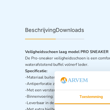
Beschrijving
Downloads
Veiligheidsschoen laag model PRO SNEAKER
De Pro-sneaker veiligheidsschoen is een comfo
waterafstotend buffel volnerf leder.
Specificatie:
-Materiaal buitenzool: PU/PU.
-Antiperforatie zool: Synthetisch.
-Met een versterkte stalen neus
-Binnenvoering: 3D
Toestemming
-Leverbaar in de maten: 39-47.
-Met extra hielbescherming.