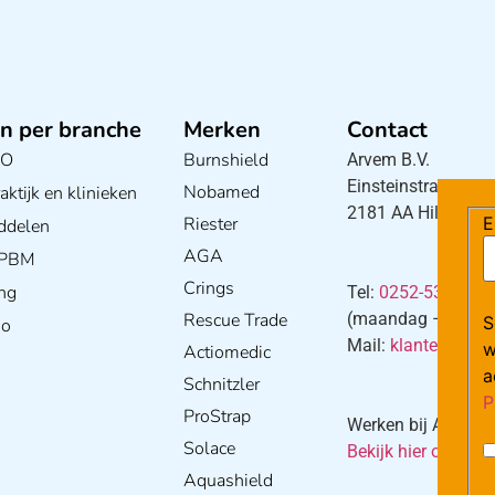
n per branche
Merken
Contact
BO
Burnshield
Arvem B.V.
Einsteinstraat 5
Nobamed
ktijk en klinieken
2181 AA Hillegom
E
Riester
ddelen
AGA
/ PBM
Crings
ng
Tel:
0252-533256
Rescue Trade
(maandag – donderd
S
io
Mail:
klantenservi
w
Actiomedic
a
Schnitzler
P
ProStrap
Werken bij Arvem?
Solace
Bekijk hier onze va
Aquashield