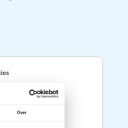
ties
:
Kleding & veiligheid
,
PBM
,
schoenen
Over