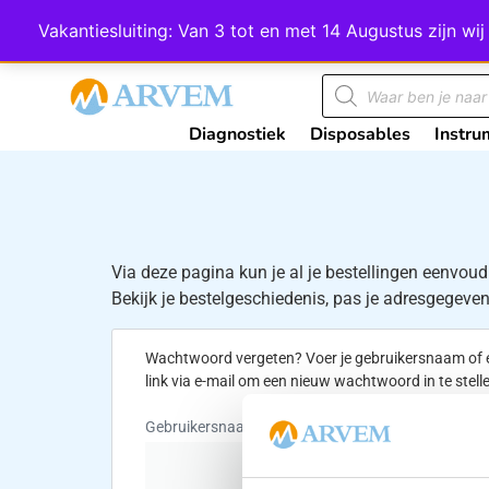
Wij scoren een 4,8 op Google
Vakantiesluiting: Van 3 tot en met 14 Augustus zijn 
Diagnostiek
Disposables
Instru
Via deze pagina kun je al je bestellingen eenvoud
Bekijk je bestelgeschiedenis, pas je adresgegevens
Wachtwoord vergeten? Voer je gebruikersnaam of e
link via e-mail om een nieuw wachtwoord in te stell
Gebruikersnaam of e-mail
*