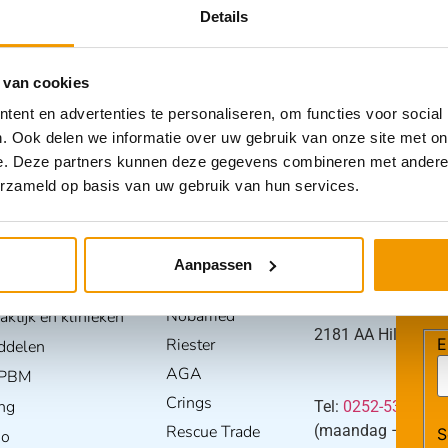
Details
 van cookies
ent en advertenties te personaliseren, om functies voor social
. Ook delen we informatie over uw gebruik van onze site met on
e. Deze partners kunnen deze gegevens combineren met andere i
erzameld op basis van uw gebruik van hun services.
n per branche
Merken
Contact
Aanpassen
BO
Burnshield
Arvem B.V.
Einsteinstraat 5
Nobamed
ktijk en klinieken
2181 AA Hillegom
Riester
E
ddelen
AGA
/ PBM
Crings
ng
Tel:
0252-533256
Rescue Trade
(maandag – donderd
S
io