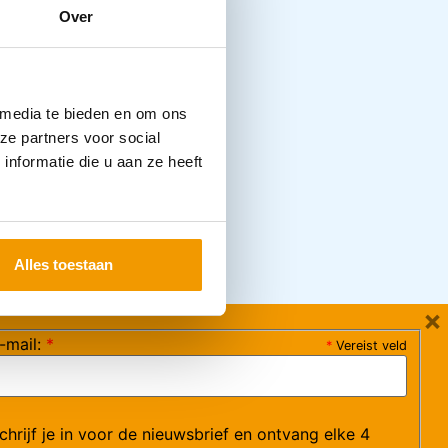
Over
 media te bieden en om ons
ze partners voor social
nformatie die u aan ze heeft
Alles toestaan
×
-mail:
*
*
Vereist veld
ag 08:30-17:15 uur / vrijdag 08:30-16:00 uur)
chrijf je in voor de nieuwsbrief en ontvang elke 4