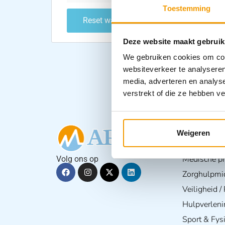
Toestemming
Reset wachtwoord
Deze website maakt gebruik
We gebruiken cookies om cont
websiteverkeer te analyseren
media, adverteren en analys
verstrekt of die ze hebben v
Producte
Weigeren
BHV & EH
Medische pra
Volg ons op
Zorghulpmi
Veiligheid 
Hulpverleni
Sport & Fys