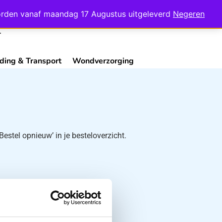
Mijn Account
Contact
 worden vanaf maandag 17 Augustus uitgeleverd
Negeren
ding & Transport
Wondverzorging
estel opnieuw’ in je besteloverzicht.