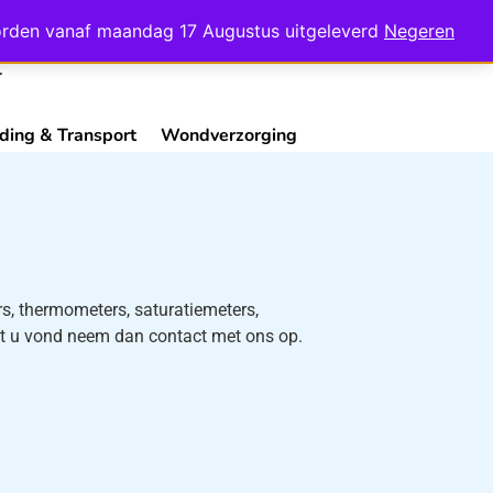
Mijn Account
Contact
 worden vanaf maandag 17 Augustus uitgeleverd
Negeren
ding & Transport
Wondverzorging
, thermometers, saturatiemeters,
wat u vond neem dan contact met ons op.