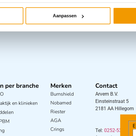
Aanpassen
n per branche
Merken
Contact
BO
Burnshield
Arvem B.V.
Einsteinstraat 5
Nobamed
ktijk en klinieken
2181 AA Hillegom
Riester
E
ddelen
AGA
/ PBM
Crings
ng
Tel:
0252-533256