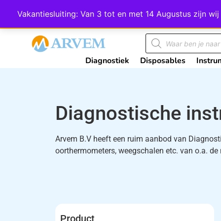
Wij scoren een 4,8 op Google
Vakantiesluiting: Van 3 tot en met 14 Augustus zijn 
Diagnostiek
Disposables
Instru
Diagnostische ins
Arvem B.V heeft een ruim aanbod van Diagnosti
oorthermometers, weegschalen etc. van o.a. de 
Product