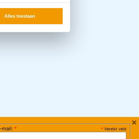
Alles toestaan
×
-mail:
*
*
Vereist veld