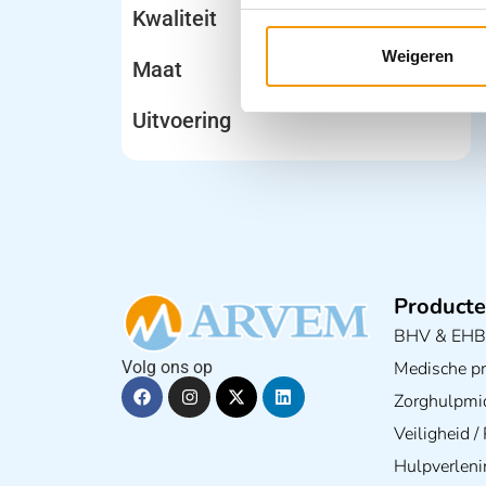
Kwaliteit
Weigeren
Maat
Uitvoering
Producte
BHV & EH
Medische pra
Volg ons op
Zorghulpmi
Veiligheid 
Hulpverleni