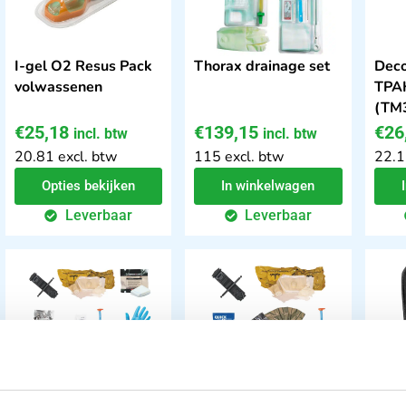
I-gel O2 Resus Pack
Thorax drainage set
Deco
volwassenen
TPAK
(TM3
€
25,18
€
139,15
€
26
incl. btw
incl. btw
20.81 excl. btw
115 excl. btw
22.1
Opties bekijken
In winkelwagen
Leverbaar
Leverbaar
IFAK navulling
IFAK basisvulling (
IFAK