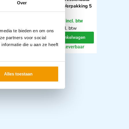
Over
t
TPAK - Verpakking 5
stuks
,91
€
91,36
incl. btw
incl. btw
5 excl. btw
75.5 excl. btw
 media te bieden en om ons
In winkelwagen
In winkelwagen
ze partners voor social
nformatie die u aan ze heeft
Leverbaar
Leverbaar
Alles toestaan