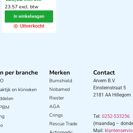
23.57 excl. btw
In winkelwagen
Uitverkocht
n per branche
Merken
Contact
BO
Burnshield
Arvem B.V.
Einsteinstraat 5
Nobamed
ktijk en klinieken
2181 AA Hillegom
Riester
ddelen
AGA
/ PBM
Crings
ng
Tel:
0252-533256
Rescue Trade
(maandag – donderd
io
Mail:
klantenservi
Actiomedic