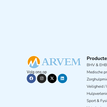
Producte
BHV & EH
Medische pra
Volg ons op
Zorghulpmi
Veiligheid 
Hulpverleni
Sport & Fys