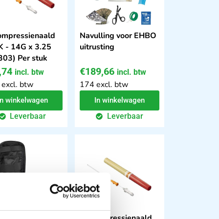
mpressienaald
Navulling voor EHBO
 - 14G x 3.25
uitrusting
03) Per stuk
,74
€
189,66
incl. btw
incl. btw
 excl. btw
174 excl. btw
In winkelwagen
In winkelwagen
Leverbaar
Leverbaar
 tas leeg kleur
Decompressienaald