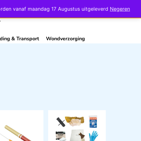
Mijn Account
Contact
 worden vanaf maandag 17 Augustus uitgeleverd
Negeren
ding & Transport
Wondverzorging