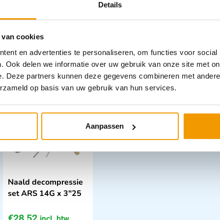
Details
uitgebreid
voor FAB tas )
zwar
€
150,42
€
66,49
€
49
incl. btw
incl. btw
 van cookies
138 excl. btw
61 excl. btw
41.2
ent en advertenties te personaliseren, om functies voor social
In winkelwagen
In winkelwagen
. Ook delen we informatie over uw gebruik van onze site met on
e. Deze partners kunnen deze gegevens combineren met andere i
Leverbaar
Leverbaar
erzameld op basis van uw gebruik van hun services.
Aanpassen
Naald decompressie
set ARS 14G x 3"25
€
28,52
incl. btw