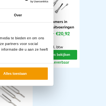
Over
exhamer Berliner
Reflexhamers in
diverse uitvoeringen
16
–
€
9,81
€
6,59
–
€
20,92
incl.
 media te bieden en om ons
incl. btw
ze partners voor social
 excl. btw
5.45 excl. btw
nformatie die u aan ze heeft
Opties bekijken
Opties bekijken
Leverbaar
Leverbaar
Alles toestaan