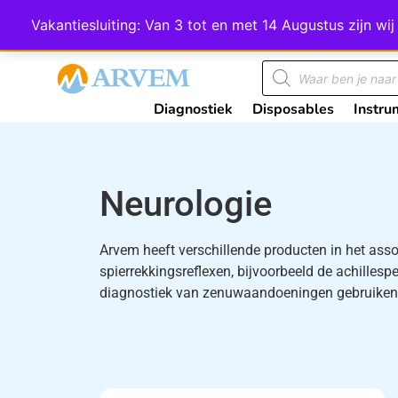
Wij scoren een 4,8 op Google
Vakantiesluiting: Van 3 tot en met 14 Augustus zijn 
Diagnostiek
Disposables
Instru
Neurologie
Arvem heeft verschillende producten in het ass
spierrekkingsreflexen, bijvoorbeeld de achillesp
diagnostiek van zenuwaandoeningen gebruiken, w