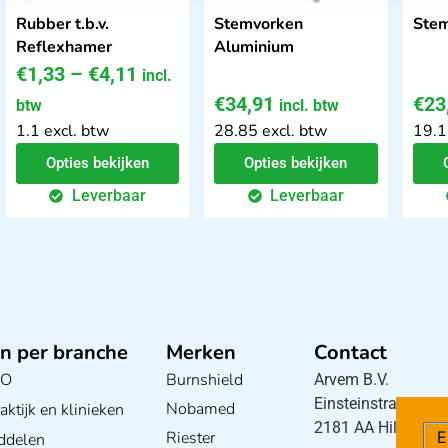
Rubber t.b.v.
Stemvorken
Ste
Reflexhamer
Aluminium
€
1,33
–
€
4,11
incl.
€
34,91
€
23
btw
incl. btw
1.1 excl. btw
28.85 excl. btw
19.1
Opties bekijken
Opties bekijken
Leverbaar
Leverbaar
n per branche
Merken
Contact
BO
Burnshield
Arvem B.V.
Einsteinstraat 5
Nobamed
ktijk en klinieken
2181 AA Hillegom
Riester
E
ddelen