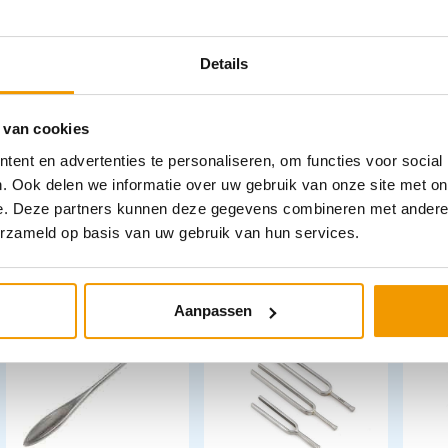
Details
Sensibiliteitmeter
Stemvorkspanner
Refl
Wartenberg
 van cookies
€
9,
ent en advertenties te personaliseren, om functies voor social
€
20,47
€
23,60
incl. btw
incl. btw
btw
. Ook delen we informatie over uw gebruik van onze site met on
16.92 excl. btw
19.5 excl. btw
7.57
e. Deze partners kunnen deze gegevens combineren met andere i
In winkelwagen
In winkelwagen
erzameld op basis van uw gebruik van hun services.
Leverbaar
Leverbaar
Aanpassen