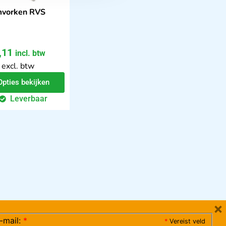
mvorken RVS
,11
incl. btw
 excl. btw
Opties bekijken
Leverbaar
×
-mail:
*
*
Vereist veld