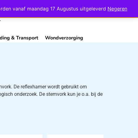
Mijn Account
Contact
 worden vanaf maandag 17 Augustus uitgeleverd
Negeren
ding & Transport
Wondverzorging
emvork. De reflexhamer wordt gebruikt om
ogisch onderzoek. De stemvork kun je o.a. bij de