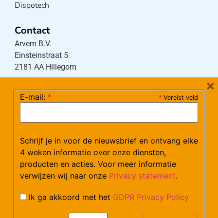
Dispotech
Contact
Arvem B.V.
Einsteinstraat 5
2181 AA Hillegom
×
E-mail:
*
*
Vereist veld
Tel:
0252-533256
(maandag – donderdag 08:30-17:15 uur / vrijdag
08:30-16:00 uur)
Mail:
klantenservice@arvem.nl
Schrijf je in voor de nieuwsbrief en ontvang elke
4 weken informatie over onze diensten,
producten en acties. Voor meer informatie
Werken bij Arvem?
verwijzen wij naar onze
Privacy statement
.
Bekijk hier onze vacatures.
Ik ga akkoord met het
GDPR Privacy Policy