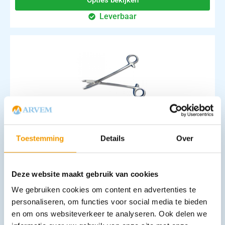
Leverbaar
Naaldvoerders Olsen-Hegar afmeting
€
19,30
–
€
22,93
incl. btw
Toestemming
Details
Over
15.95 excl. btw
Opties bekijken
Deze website maakt gebruik van cookies
Leverbaar
We gebruiken cookies om content en advertenties te
personaliseren, om functies voor social media te bieden
en om ons websiteverkeer te analyseren. Ook delen we