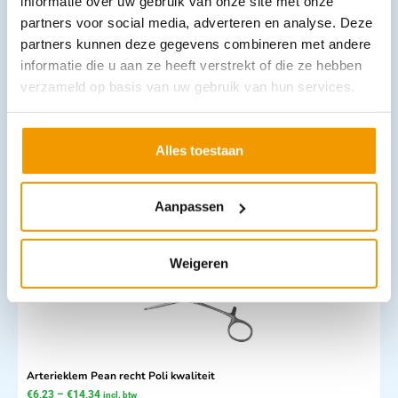
informatie over uw gebruik van onze site met onze
partners voor social media, adverteren en analyse. Deze
partners kunnen deze gegevens combineren met andere
informatie die u aan ze heeft verstrekt of die ze hebben
verzameld op basis van uw gebruik van hun services.
Doekklem Backhaus Afdeling kwaliteit RVS
€
3,23
incl. btw
2.67 excl. btw
Alles toestaan
Opties bekijken
Leverbaar
Aanpassen
Weigeren
Arterieklem Pean recht Poli kwaliteit
€
6,23
–
€
14,34
incl. btw