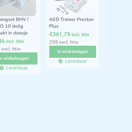
ningset BHV /
AED Trainer Prestan
O 10 delig
Plus
akt in doosje
€
361,79
incl. btw
46
incl. btw
299 excl. btw
 excl. btw
In winkelwagen
In winkelwagen
Leverbaar
Leverbaar
IA 210
Deken, disposable