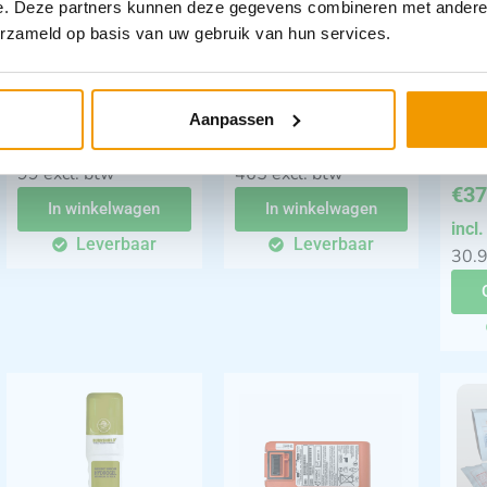
e. Deze partners kunnen deze gegevens combineren met andere i
erzameld op basis van uw gebruik van hun services.
AED
Laerdal LSU
Burn
Trainingselektroden
wandhouder / lader
Bra
Prestan Plus (4 sets)
12Volt
CAM
Aanpassen
cam
€
119,79
€
562,65
incl. btw
incl. btw
ver
99 excl. btw
465 excl. btw
€
37
In winkelwagen
In winkelwagen
incl
Leverbaar
Leverbaar
30.9