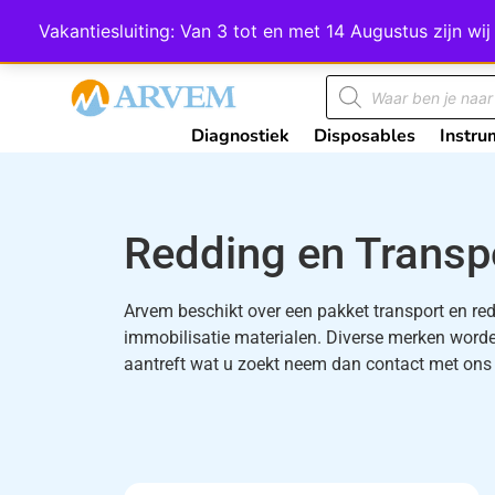
Wij scoren een 4,8 op Google
Vakantiesluiting: Van 3 tot en met 14 Augustus zijn 
Diagnostiek
Disposables
Instru
Redding en Transp
Arvem beschikt over een pakket transport en re
immobilisatie materialen. Diverse merken worden
aantreft wat u zoekt neem dan contact met ons