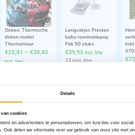
Deken, Thermische
Longzakjes Prestan
Hem
deken model
baby reaninatiepop
verb
Thermamour
Pak 50 stuks
fold
370
€
22,81
–
€
30,43
€
39,93
incl. btw
€
77
33 excl. btw
incl. btw
70.7
18.85 excl. btw
In winkelwagen
Opties bekijken
Leverbaar
Leverbaar
Details
 van cookies
ent en advertenties te personaliseren, om functies voor social
. Ook delen we informatie over uw gebruik van onze site met on