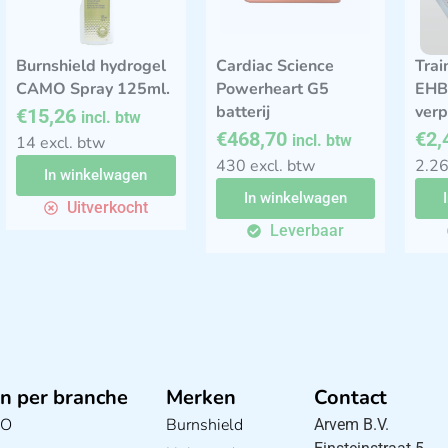
Burnshield hydrogel
Cardiac Science
Trai
CAMO Spray 125ml.
Powerheart G5
EHB
batterij
verp
€
15,26
incl. btw
€
468,70
€
2,
incl. btw
14 excl. btw
430 excl. btw
2.26
In winkelwagen
In winkelwagen
Uitverkocht
Leverbaar
ZOLL AED Plus Stat-
padz II elektrodenset
€
78,75
incl. btw
72.25 excl. btw
In winkelwagen
Leverbaar
Tube houder voor
AIV