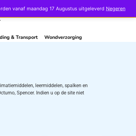
Mijn Account
Contact
 worden vanaf maandag 17 Augustus uitgeleverd
Negeren
ding & Transport
Wondverzorging
nimatiemiddelen, leermiddelen, spalken en
turno, Spencer. Indien u op de site niet