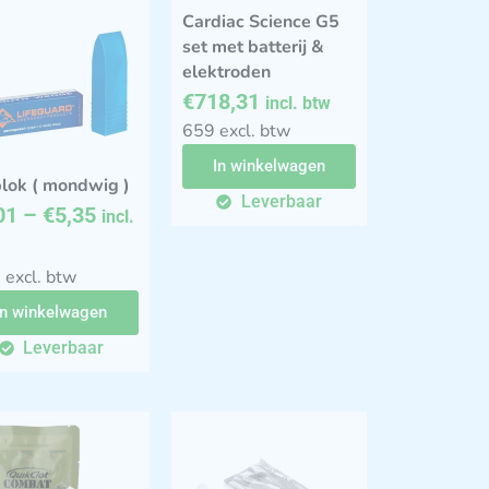
Cardiac Science G5
set met batterij &
elektroden
€
718,31
incl. btw
659 excl. btw
In winkelwagen
blok ( mondwig )
Leverbaar
01
–
€
5,35
incl.
 excl. btw
In winkelwagen
Leverbaar