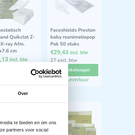
ostatisch
Faceshields Preston
and Quikclot Z-
baby reanimatiepop
 X-ray Afm.
Pak 50 stuks
x7,6 cm
€
29,43
incl. btw
,13
incl. btw
27 excl. btw
6 excl. btw
In winkelwagen
In winkelwagen
Leverbaar
Leverbaar
Over
 media te bieden en om ons
ze partners voor social