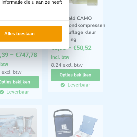
nformatie die u aan ze heeft
shield Gezicht
Burnshield CAMO
ndwondkompres
brandwondkompressen
O -S- in
in camouflage kleur
Alles toestaan
ouflage
verpakking
pakking
€
8,98
–
€
50,52
,39
–
€
747,78
incl. btw
. btw
8.24 excl. btw
 excl. btw
Opties bekijken
Opties bekijken
Leverbaar
Leverbaar