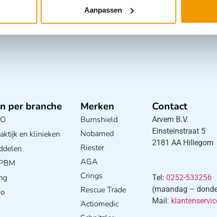
Aanpassen
n per branche
Merken
Contact
BO
Burnshield
Arvem B.V.
Einsteinstraat 5
Nobamed
ktijk en klinieken
2181 AA Hillegom
E
Riester
ddelen
AGA
/ PBM
Crings
ng
Tel:
0252-533256
Rescue Trade
(maandag – donderd
S
io
Mail:
klantenservi
w
Actiomedic
a