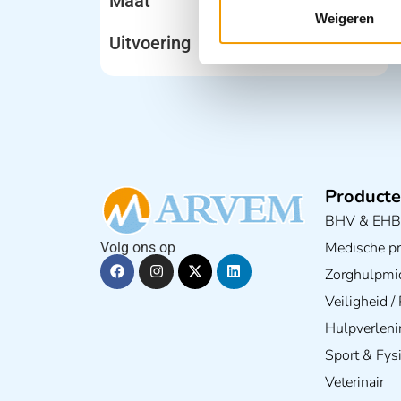
Maat
Weigeren
Uitvoering
Producte
BHV & EH
Medische pra
Volg ons op
Zorghulpmi
Veiligheid 
Hulpverleni
Sport & Fys
Veterinair