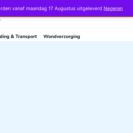
Mijn Account
Contact
 worden vanaf maandag 17 Augustus uitgeleverd
Negeren
ding & Transport
Wondverzorging