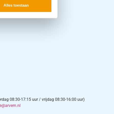
Alles toestaan
×
-mail:
*
*
Vereist veld
ag 08:30-17:15 uur / vrijdag 08:30-16:00 uur)
chrijf je in voor de nieuwsbrief en ontvang elke 4
ce@arvem.nl
eken informatie over onze diensten, producten en
cties. Voor meer informatie verwijzen wij naar onze