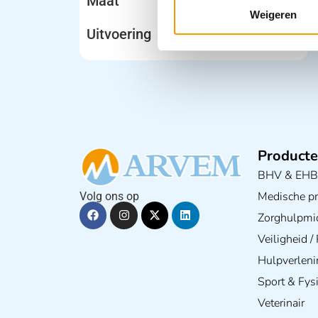
Maat
Weigeren
Uitvoering
Producte
BHV & EH
Medische pra
Volg ons op
Zorghulpmi
Veiligheid 
Hulpverleni
Sport & Fys
Veterinair