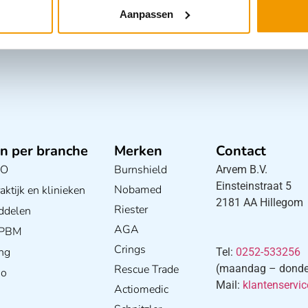
Aanpassen
n per branche
Merken
Contact
BO
Burnshield
Arvem B.V.
Einsteinstraat 5
Nobamed
ktijk en klinieken
2181 AA Hillegom
Riester
ddelen
AGA
/ PBM
Crings
ng
Tel:
0252-533256
Rescue Trade
(maandag – donderd
io
Mail:
klantenservi
Actiomedic