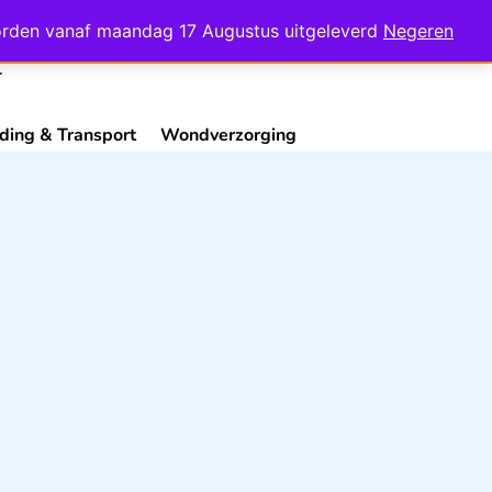
Mijn Account
Contact
 worden vanaf maandag 17 Augustus uitgeleverd
Negeren
ding & Transport
Wondverzorging