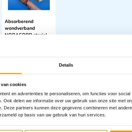
Absorberend
wondverband
NOBASORB steriel
€
4,61
–
€
15,26
incl. btw
4.23 excl. btw
Details
Opties bekijken
Leverbaar
 van cookies
ent en advertenties te personaliseren, om functies voor social
. Ook delen we informatie over uw gebruik van onze site met on
e. Deze partners kunnen deze gegevens combineren met andere i
erzameld op basis van uw gebruik van hun services.