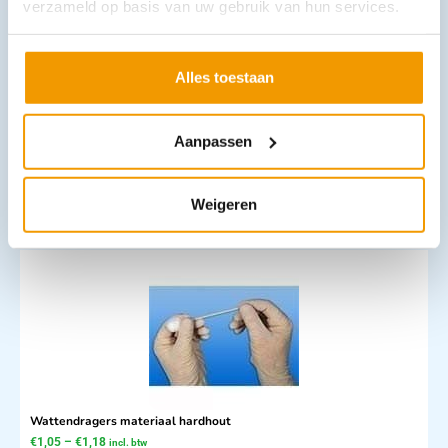
verzameld op basis van uw gebruik van hun services.
Alles toestaan
Wattenstaafjes met aan 2 kanten wattenprop
€
1,04
–
€
2,59
incl. btw
Aanpassen
0.95 excl. btw
Opties bekijken
Weigeren
Leverbaar
Wattendragers materiaal hardhout
€
1,05
–
€
1,18
incl. btw