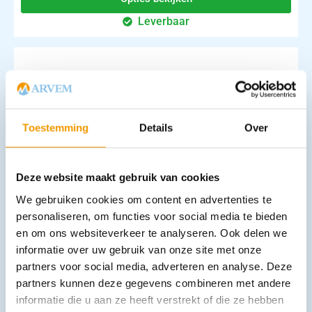
Leverbaar
Toestemming
Details
Over
Wattenstaafjes set 2 met Gaascompres Steriel Ds 25 sets
Deze website maakt gebruik van cookies
€
13,16
incl. btw
12.07 excl. btw
We gebruiken cookies om content en advertenties te
personaliseren, om functies voor social media te bieden
In winkelwagen
en om ons websiteverkeer te analyseren. Ook delen we
Leverbaar
informatie over uw gebruik van onze site met onze
partners voor social media, adverteren en analyse. Deze
partners kunnen deze gegevens combineren met andere
informatie die u aan ze heeft verstrekt of die ze hebben