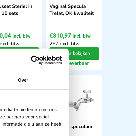
sset Steriel in
Vaginal Specula
 10 sets
Trelat, OK kwaliteit
0,04
€
310,97
incl. btw
incl. btw
excl. btw
257 excl. btw
In winkelwagen
Opties bekijken
Leverbaar
Leverbaar
Over
 media te bieden en om ons
ze partners voor social
nformatie die u aan ze heeft
lstrengschaar
Vaginaal speculum
ch
Collin