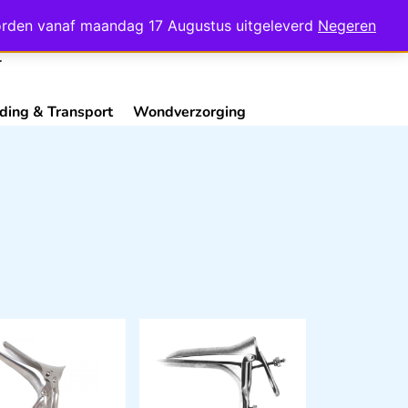
Mijn Account
Contact
 worden vanaf maandag 17 Augustus uitgeleverd
Negeren
ding & Transport
Wondverzorging