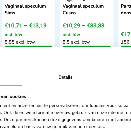
Vaginaal speculum
Vaginaal speculum
Partu
Sims
Cusco
doos
€
10,71
–
€
13,19
€
10,29
–
€
33,88
€
17
incl. btw
incl. btw
8.85 excl. btw
8.5 excl. btw
156 
Opties bekijken
Opties bekijken
Leverbaar
Leverbaar
Details
 van cookies
ent en advertenties te personaliseren, om functies voor social
. Ook delen we informatie over uw gebruik van onze site met on
e. Deze partners kunnen deze gegevens combineren met andere i
Cervix
Hakentang Schroeder
Nave
erzameld op basis van uw gebruik van hun services.
gynaecologische
- Pozzi
Bus