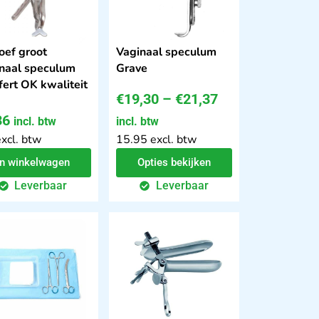
oef groot
Vaginaal speculum
naal speculum
Grave
fert OK kwaliteit
€
19,30
–
€
21,37
36
incl. btw
incl. btw
excl. btw
15.95 excl. btw
In winkelwagen
Opties bekijken
Leverbaar
Leverbaar