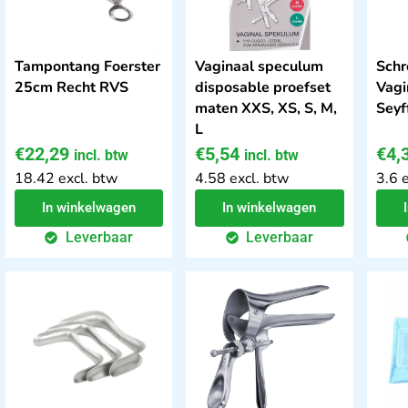
Tampontang Foerster
Vaginaal speculum
Schr
25cm Recht RVS
disposable proefset
Vagi
maten XXS, XS, S, M,
Seyf
L
€
22,29
€
5,54
€
4,
incl. btw
incl. btw
18.42 excl. btw
4.58 excl. btw
3.6 
In winkelwagen
In winkelwagen
Leverbaar
Leverbaar