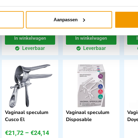
houten spatels model
Ayre Ds 100 stuk
€
5,38
€
18,23
€
16
Aanpassen
incl. btw
incl. btw
4.45 excl. btw
15.07 excl. btw
13.6
In winkelwagen
In winkelwagen
Leverbaar
Leverbaar
Vaginaal speculum
Vaginaal speculum
Vagi
Cusco El
Disposable
Doy
€
21,72
–
€
24,14