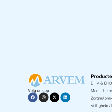
Producte
BHV & EH
Medische pra
Volg ons op
Zorghulpmi
Veiligheid 