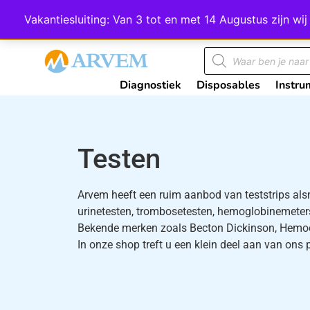
Wij scoren een 4,8 op Google
Vakantiesluiting: Van 3 tot en met 14 Augustus zijn 
Diagnostiek
Disposables
Instru
Testen
Arvem heeft een ruim aanbod van teststrips alsme
urinetesten, trombosetesten, hemoglobinemeters
Bekende merken zoals Becton Dickinson, Hemocu
In onze shop treft u een klein deel aan van on