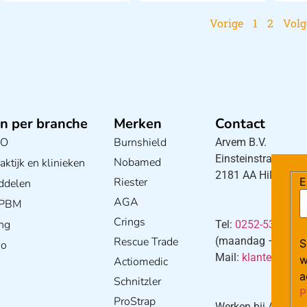
Vorige
1
2
Vol
n per branche
Merken
Contact
BO
Burnshield
Arvem B.V.
Einsteinstraat 5
Nobamed
ktijk en klinieken
2181 AA Hillegom
Riester
E
ddelen
AGA
/ PBM
Crings
ng
Tel:
0252-533256
Rescue Trade
(maandag – donderd
S
io
Mail:
klantenservi
w
Actiomedic
a
Schnitzler
P
ProStrap
Werken bij Arvem?