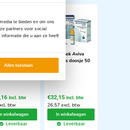
 media te bieden en om ons
ze partners voor social
nformatie die u aan ze heeft
-Chek Performa
Accu-Chek Aviva
strips
teststrips doosje 50
Alles toestaan
strips
,16
€
32,15
incl. btw
incl. btw
xcl. btw
26.57 excl. btw
In winkelwagen
In winkelwagen
Leverbaar
Leverbaar