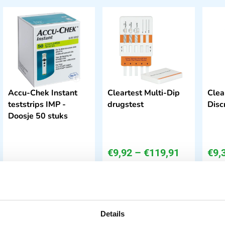
Accu-Chek Instant
Cleartest Multi-Dip
Clea
teststrips IMP -
drugstest
Disc
Doosje 50 stuks
€
9,92
–
€
119,91
€
9,
€
22,62
incl. btw
incl. btw
incl.
20.75 excl. btw
8.2 excl. btw
7.7 
In winkelwagen
Opties bekijken
Leverbaar
Leverbaar
Details