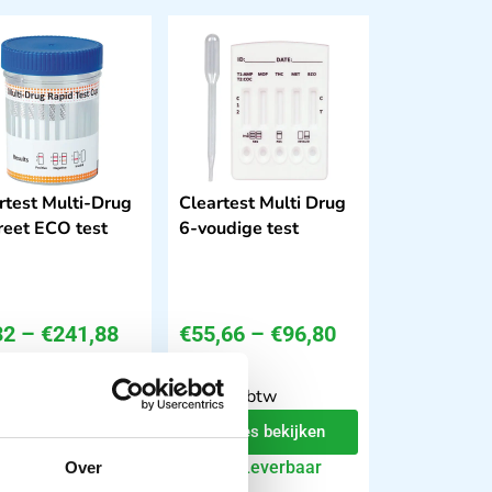
rtest Multi-Drug
Cleartest Multi Drug
reet ECO test
6-voudige test
32
–
€
241,88
€
55,66
–
€
96,80
 btw
incl. btw
excl. btw
46 excl. btw
Opties bekijken
Opties bekijken
Leverbaar
Leverbaar
Over