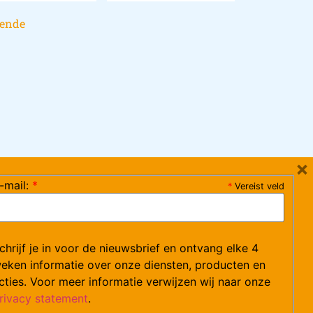
gende
×
-mail:
*
*
Vereist veld
ag 08:30-17:15 uur / vrijdag 08:30-16:00 uur)
chrijf je in voor de nieuwsbrief en ontvang elke 4
ce@arvem.nl
eken informatie over onze diensten, producten en
cties. Voor meer informatie verwijzen wij naar onze
rivacy statement
.