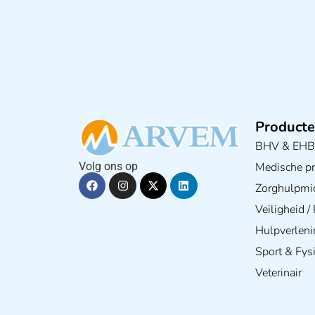
Producte
BHV & EH
Medische pra
Volg ons op
Zorghulpmi
Veiligheid 
Hulpverleni
Sport & Fys
Veterinair