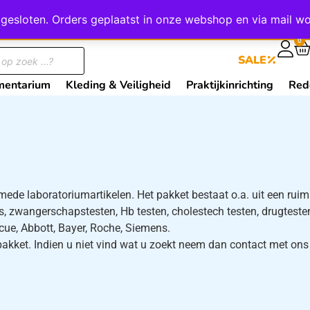
wij gesloten. Orders geplaatst in onze webshop en via mail
0
SALE
mentarium
Kleding & Veiligheid
Praktijkinrichting
Red
de laboratoriumartikelen. Het pakket bestaat o.a. uit een ruim 
, zwangerschapstesten, Hb testen, cholestech testen, drugtest
e, Abbott, Bayer, Roche, Siemens.
s pakket. Indien u niet vind wat u zoekt neem dan contact met o