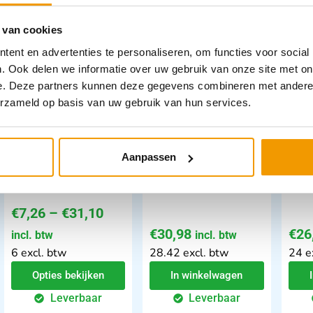
 van cookies
ent en advertenties te personaliseren, om functies voor social
. Ook delen we informatie over uw gebruik van onze site met on
e. Deze partners kunnen deze gegevens combineren met andere i
erzameld op basis van uw gebruik van hun services.
Alcohol blaastesten
Contour Next
Accu
teststrips / sensoren
Test
Aanpassen
Ds 50 stuk
€
7,26
–
€
31,10
€
30,98
€
26
incl. btw
incl. btw
6 excl. btw
28.42 excl. btw
24 e
Opties bekijken
In winkelwagen
Leverbaar
Leverbaar