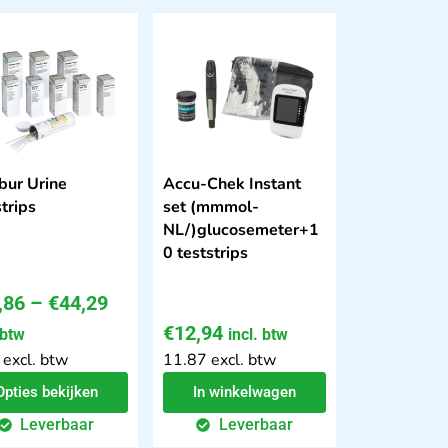
ur Urine
Accu-Chek Instant
trips
set (mmmol-
NL/)glucosemeter+1
0 teststrips
,86
–
€
44,29
€
12,94
 btw
incl. btw
 excl. btw
11.87 excl. btw
Opties bekijken
In winkelwagen
Leverbaar
Leverbaar