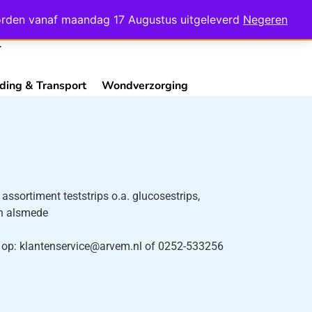
Mijn Account
Contact
 worden vanaf maandag 17 Augustus uitgeleverd
Negeren
ding & Transport
Wondverzorging
assortiment teststrips o.a. glucosestrips,
en alsmede
ns op: klantenservice@arvem.nl of 0252-533256