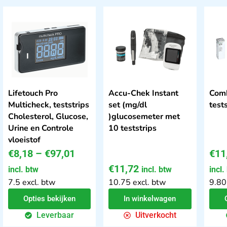
Lifetouch Pro
Accu-Chek Instant
Comb
Multicheck, teststrips
set (mg/dl
tests
Cholesterol, Glucose,
)glucosemeter met
Urine en Controle
10 teststrips
vloeistof
€
8,18
–
€
97,01
€
11
€
11,72
incl. btw
incl. btw
incl.
7.5 excl. btw
10.75 excl. btw
9.80
Opties bekijken
In winkelwagen
Leverbaar
Uitverkocht