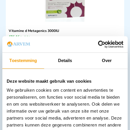
Vitamine d Metagenics 3000IU
€
26,16
incl. btw
24 excl. btw
In winkelwagen
Toestemming
Details
Over
Leverbaar
Deze website maakt gebruik van cookies
We gebruiken cookies om content en advertenties te
personaliseren, om functies voor social media te bieden
en om ons websiteverkeer te analyseren. Ook delen we
informatie over uw gebruik van onze site met onze
partners voor social media, adverteren en analyse. Deze
Vitamine C Metagenics ESTEROL 675
partners kunnen deze gegevens combineren met andere
€
37,06
incl. btw