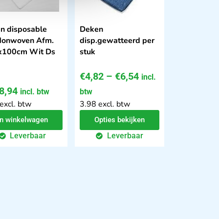
n disposable
Deken
Nonwoven Afm.
disp.gewatteerd per
x100cm Wit Ds
stuk
€
4,82
–
€
6,54
incl.
8,94
incl. btw
btw
excl. btw
3.98 excl. btw
In winkelwagen
Opties bekijken
Leverbaar
Leverbaar