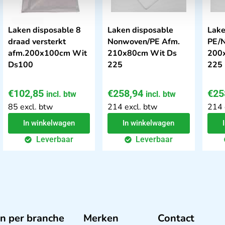
Laken disposable 8
Laken disposable
Lake
draad versterkt
Nonwoven/PE Afm.
PE/
afm.200x100cm Wit
210x80cm Wit Ds
200
Ds100
225
225
€
102,85
€
258,94
€
25
incl. btw
incl. btw
85 excl. btw
214 excl. btw
214 
In winkelwagen
In winkelwagen
Leverbaar
Leverbaar
n per branche
Merken
Contact