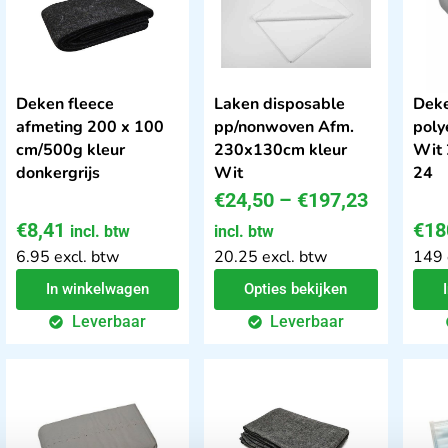
Deken fleece
Laken disposable
Deke
afmeting 200 x 100
pp/nonwoven Afm.
poly
cm/500g kleur
230x130cm kleur
Wit
donkergrijs
Wit
24
€
24,50
–
€
197,23
€
8,41
€
18
incl. btw
incl. btw
6.95 excl. btw
20.25 excl. btw
149 
In winkelwagen
Opties bekijken
Leverbaar
Leverbaar