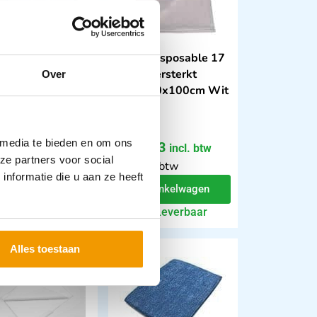
dmaskers 3
Laken disposable 17
s 98% filtratie Ds
draad versterkt
Over
tuks.
Afm.200x100cm Wit
Ds100
 media te bieden en om ons
05
€
100,43
incl. btw
incl. btw
ze partners voor social
 excl. btw
83 excl. btw
nformatie die u aan ze heeft
In winkelwagen
In winkelwagen
Leverbaar
Leverbaar
Alles toestaan