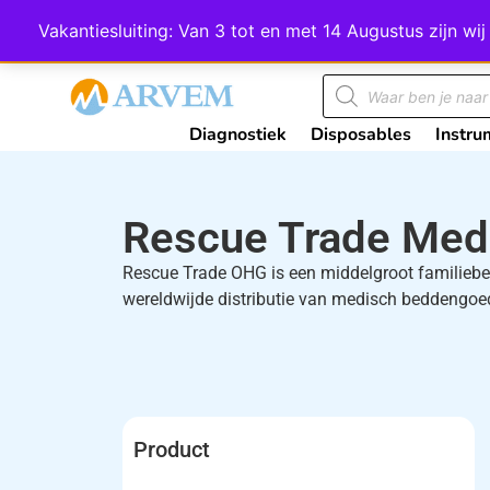
Wij scoren een 4,8 op Google
Vakantiesluiting: Van 3 tot en met 14 Augustus zijn 
Diagnostiek
Disposables
Instru
Rescue Trade Med
Rescue Trade OHG is een middelgroot familiebedr
wereldwijde distributie van medisch beddengoe
Product