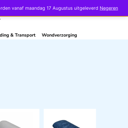
Mijn Account
Contact
 worden vanaf maandag 17 Augustus uitgeleverd
Negeren
ding & Transport
Wondverzorging