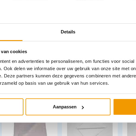
Deken
Deken vlam
Mon
disp.gewatteerd
vertragend afm
laag
Details
(celstof) 500gr kleur
200x150cm/1350g
50 s
Wit
kleur licht grijs
 van cookies
ent en advertenties te personaliseren, om functies voor social
€
7,26
€
28,89
€
4,
incl. btw
incl. btw
. Ook delen we informatie over uw gebruik van onze site met on
6 excl. btw
26.5 excl. btw
3.35
e. Deze partners kunnen deze gegevens combineren met andere i
In winkelwagen
In winkelwagen
erzameld op basis van uw gebruik van hun services.
Leverbaar
Leverbaar
Aanpassen