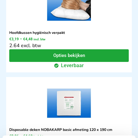
Hoofdkussen hygiënisch verpakt
€
3,19
–
€
4,48
incl. btw
2.64 excl. btw
Opties bekijken
Leverbaar
Disposable deken NOBAKARP basic afmeting 120 x 190 cm
€
2,06
–
€
4,60
incl. btw