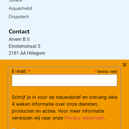
Solace
Aquashield
Dispotech
Contact
Arvem B.V.
Einsteinstraat 5
2181 AA Hillegom
×
E-mail:
*
*
Vereist veld
Tel:
0252-533256
(maandag – donderdag 08:30-17:15 uur / vrijdag
08:30-16:00 uur)
Mail:
klantenservice@arvem.nl
Schrijf je in voor de nieuwsbrief en ontvang elke
4 weken informatie over onze diensten,
producten en acties. Voor meer informatie
Werken bij Arvem?
verwijzen wij naar onze
Privacy statement
.
Bekijk hier onze vacatures.