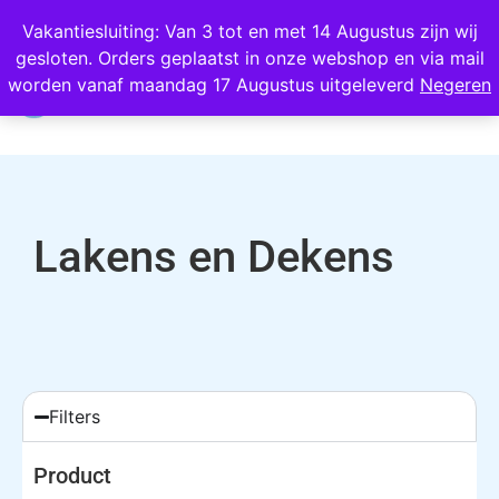
Wij scoren een 4,8 op Google
Vakantiesluiting: Van 3 tot en met 14 Augustus zijn wij
gesloten. Orders geplaatst in onze webshop en via mail
0
worden vanaf maandag 17 Augustus uitgeleverd
Negeren
Lakens en Dekens
Filters
Product