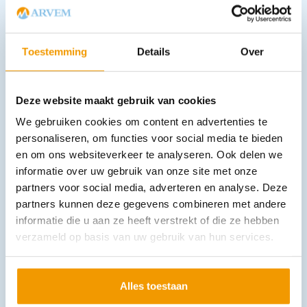
1.7 excl. btw
Opties bekijken
Toestemming
Details
Over
Leverbaar
Deze website maakt gebruik van cookies
We gebruiken cookies om content en advertenties te
personaliseren, om functies voor social media te bieden
en om ons websiteverkeer te analyseren. Ook delen we
informatie over uw gebruik van onze site met onze
partners voor social media, adverteren en analyse. Deze
Deken gewatteerd (katoen) disposable kleur blauw
partners kunnen deze gegevens combineren met andere
€
104,06
–
€
212,96
incl. btw
informatie die u aan ze heeft verstrekt of die ze hebben
86 excl. btw
verzameld op basis van uw gebruik van hun services.
Opties bekijken
Leverbaar
Alles toestaan