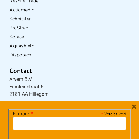
Rescue Trade
Actiomedic
Schnitzler
ProStrap
Solace
Aquashield
Dispotech
Contact
Arvem B.V.
Einsteinstraat 5
2181 AA Hillegom
×
E-mail:
*
*
Vereist veld
Tel:
0252-533256
(maandag – donderdag 08:30-17:15 uur / vrijdag
08:30-16:00 uur)
Mail:
klantenservice@arvem.nl