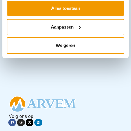
Alles toestaan
Bloedafname stoel model BES-1046
€
356,95
–
€
630,41
incl. btw
Aanpassen
295 excl. btw
Opties bekijken
Weigeren
Leverbaar
Volg ons op