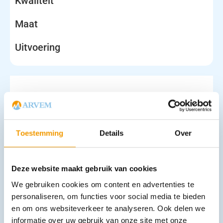
Kwaliteit
Maat
Uitvoering
Toestemming
Details
Over
Splintertangen Stieglitz zonder slot
Deze website maakt gebruik van cookies
€
11,29
incl. btw
9.33 excl. btw
We gebruiken cookies om content en advertenties te
personaliseren, om functies voor social media te bieden
Opties bekijken
en om ons websiteverkeer te analyseren. Ook delen we
Leverbaar
informatie over uw gebruik van onze site met onze