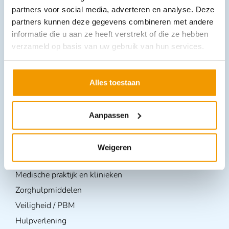
partners voor social media, adverteren en analyse. Deze
partners kunnen deze gegevens combineren met andere
informatie die u aan ze heeft verstrekt of die ze hebben
verzameld op basis van uw gebruik van hun services.
Alles toestaan
Volg ons op
Aanpassen
Producten per branche
Weigeren
BHV & EHBO
Medische praktijk en klinieken
Zorghulpmiddelen
Veiligheid / PBM
Hulpverlening