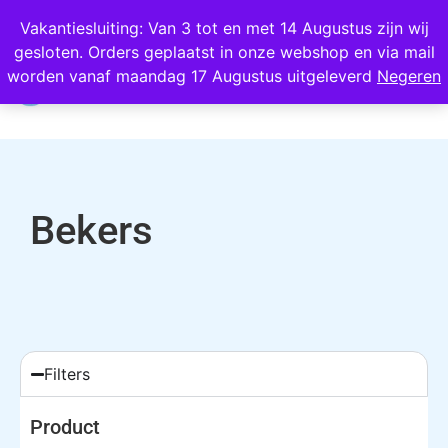
Wij scoren een 4,8 op Google
Vakantiesluiting: Van 3 tot en met 14 Augustus zijn wij
gesloten. Orders geplaatst in onze webshop en via mail
0
worden vanaf maandag 17 Augustus uitgeleverd
Negeren
Bekers
Filters
Product