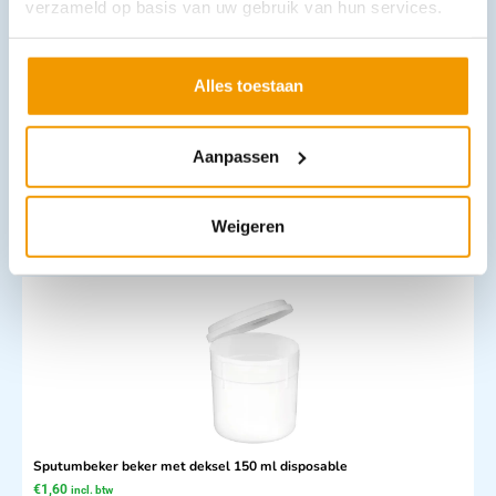
verzameld op basis van uw gebruik van hun services.
Alles toestaan
Sputumbeker - RVS beker met scharnierend deksel
€
27,63
–
€
31,40
incl. btw
Aanpassen
25.95 excl. btw
In winkelwagen
Weigeren
Leverbaar
Sputumbeker beker met deksel 150 ml disposable
€
1,60
incl. btw