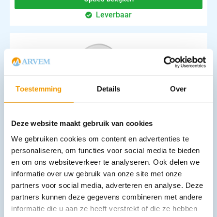
Leverbaar
Toestemming
Details
Over
Deksels wit Ds 3750 stuks
Deze website maakt gebruik van cookies
€
66,79
incl. btw
55.2 excl. btw
We gebruiken cookies om content en advertenties te
personaliseren, om functies voor social media te bieden
In winkelwagen
en om ons websiteverkeer te analyseren. Ook delen we
Leverbaar
informatie over uw gebruik van onze site met onze
partners voor social media, adverteren en analyse. Deze
partners kunnen deze gegevens combineren met andere
informatie die u aan ze heeft verstrekt of die ze hebben