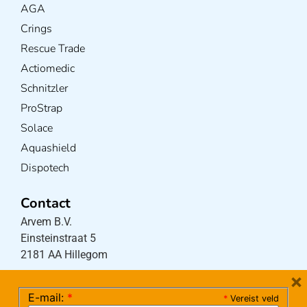
AGA
Crings
Rescue Trade
Actiomedic
Schnitzler
ProStrap
Solace
Aquashield
Dispotech
Contact
Arvem B.V.
Einsteinstraat 5
2181 AA Hillegom
×
E-mail:
*
*
Vereist veld
Tel:
0252-533256