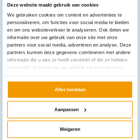
Deze website maakt gebruik van cookies
We gebruiken cookies om content en advertenties te
personaliseren, om functies voor social media te bieden
Zelftest Bloeddruk, Temperatuur en Saturatie
en om ons websiteverkeer te analyseren. Ook delen we
€
180,29
incl. btw
149 excl. btw
informatie over uw gebruik van onze site met onze
partners voor social media, adverteren en analyse. Deze
In winkelwagen
partners kunnen deze gegevens combineren met andere
Leverbaar
informatie die u aan ze heeft verstrekt of die ze hebben
verzameld op basis van uw gebruik van hun services.
Alles toestaan
Aanpassen
Pulseoximeter / Vasculair-check combinatieapparaat
Weigeren
€
520,30
incl. btw
430 excl. btw