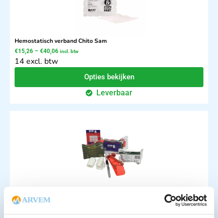
Hemostatisch verband Chito Sam
€
15,26
–
€
40,06
incl. btw
14 excl. btw
Opties bekijken
Leverbaar
Stop de Bloeding - Plus set met CAT tourniquet
€
111,18
incl. btw
102 excl. btw