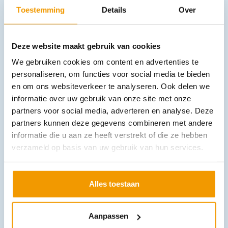
Toestemming
Details
Over
In winkelwagen
Leverbaar
Deze website maakt gebruik van cookies
We gebruiken cookies om content en advertenties te
personaliseren, om functies voor social media te bieden
en om ons websiteverkeer te analyseren. Ook delen we
informatie over uw gebruik van onze site met onze
partners voor social media, adverteren en analyse. Deze
partners kunnen deze gegevens combineren met andere
informatie die u aan ze heeft verstrekt of die ze hebben
Hemostatisch kompres
€
20,80
–
€
32,40
verzameld op basis van uw gebruik van hun services.
incl. btw
19.08 excl. btw
Opties bekijken
Alles toestaan
Leverbaar
Aanpassen