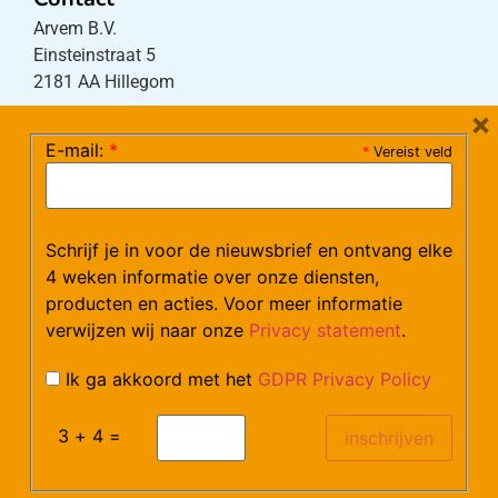
Arvem B.V.
Einsteinstraat 5
2181 AA Hillegom
×
E-mail:
*
*
Vereist veld
Tel:
0252-533256
(maandag – donderdag 08:30-17:15 uur / vrijdag
08:30-16:00 uur)
Mail:
klantenservice@arvem.nl
Schrijf je in voor de nieuwsbrief en ontvang elke
4 weken informatie over onze diensten,
producten en acties. Voor meer informatie
Werken bij Arvem?
verwijzen wij naar onze
Privacy statement
.
Bekijk hier onze vacatures.
Ik ga akkoord met het
GDPR Privacy Policy
3 + 4 =
©Arvem
Verzendkosten en Levering
Algemene voorwaarden