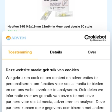
Neoflon 24G 0.6x19mm 13ml/min kleur geel doosje 50 stuks
€
86,11
incl. btw
79 excl. btw
In winkelwagen
Toestemming
Details
Over
Leverbaar
Deze website maakt gebruik van cookies
We gebruiken cookies om content en advertenties te
personaliseren, om functies voor social media te bieden
en om ons websiteverkeer te analyseren. Ook delen we
informatie over uw gebruik van onze site met onze
partners voor social media, adverteren en analyse. Deze
NovoFine insuline naalden, 31G 6 x 0.25 mm
partners kunnen deze gegevens combineren met andere
€
22,64
incl. btw