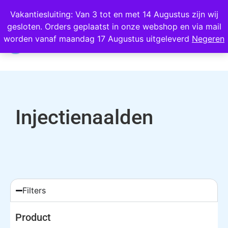
Wij scoren een 4,8 op Google
Vakantiesluiting: Van 3 tot en met 14 Augustus zijn wij
gesloten. Orders geplaatst in onze webshop en via mail
0
worden vanaf maandag 17 Augustus uitgeleverd
Negeren
Injectienaalden
Filters
Product