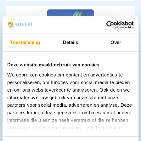
Toestemming
Details
Over
Laminaatrol met vouw
Deze website maakt gebruik van cookies
€
34,91
–
€
116,16
incl. btw
28.85 excl. btw
We gebruiken cookies om content en advertenties te
personaliseren, om functies voor social media te bieden
Opties bekijken
en om ons websiteverkeer te analyseren. Ook delen we
Leverbaar
informatie over uw gebruik van onze site met onze
partners voor social media, adverteren en analyse. Deze
partners kunnen deze gegevens combineren met andere
informatie die u aan ze heeft verstrekt of die ze hebben
verzameld op basis van uw gebruik van hun services.