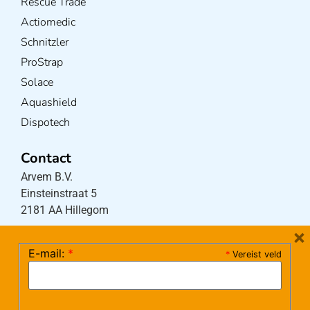
Rescue Trade
Actiomedic
Schnitzler
ProStrap
Solace
Aquashield
Dispotech
Contact
Arvem B.V.
Einsteinstraat 5
2181 AA Hillegom
×
E-mail:
*
*
Vereist veld
Tel:
0252-533256
(maandag – donderdag 08:30-17:15 uur / vrijdag
08:30-16:00 uur)
Mail:
klantenservice@arvem.nl