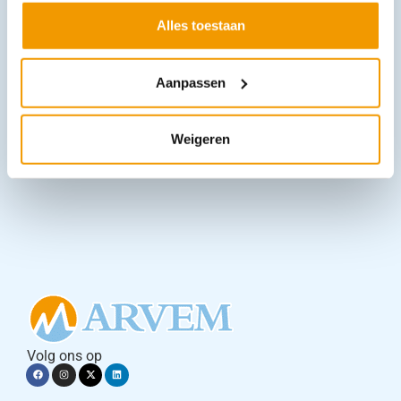
Alles toestaan
Laminaatrol zonder vouw
€
20,87
–
€
138,61
incl. btw
Aanpassen
17.25 excl. btw
Opties bekijken
Weigeren
Leverbaar
Volg ons op