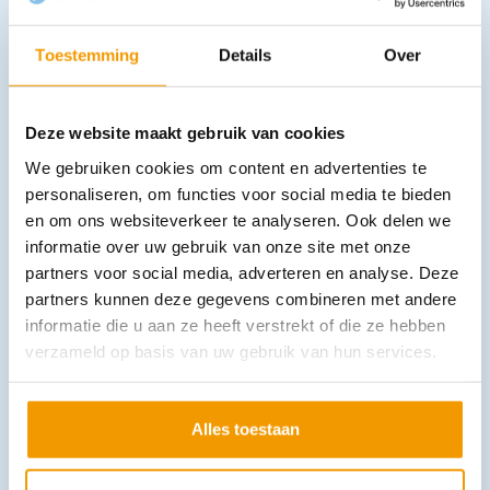
Toestemming
Details
Over
Tape 1,5m afstand houden PVC 66 mtr x 50mm
Deze website maakt gebruik van cookies
€
9,44
incl. btw
7.8 excl. btw
We gebruiken cookies om content en advertenties te
personaliseren, om functies voor social media te bieden
In winkelwagen
en om ons websiteverkeer te analyseren. Ook delen we
Leverbaar
informatie over uw gebruik van onze site met onze
partners voor social media, adverteren en analyse. Deze
partners kunnen deze gegevens combineren met andere
informatie die u aan ze heeft verstrekt of die ze hebben
verzameld op basis van uw gebruik van hun services.
Alles toestaan
Pictogram Nooduitgang vinyl
€
2,73
incl. btw