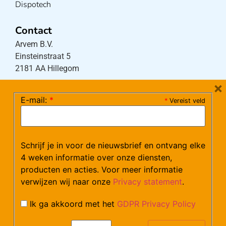
Dispotech
Contact
Arvem B.V.
Einsteinstraat 5
2181 AA Hillegom
×
E-mail:
*
*
Vereist veld
Tel:
0252-533256
(maandag – donderdag 08:30-17:15 uur / vrijdag
08:30-16:00 uur)
Mail:
klantenservice@arvem.nl
Schrijf je in voor de nieuwsbrief en ontvang elke
4 weken informatie over onze diensten,
producten en acties. Voor meer informatie
Werken bij Arvem?
verwijzen wij naar onze
Privacy statement
.
Bekijk hier onze vacatures.
Ik ga akkoord met het
GDPR Privacy Policy