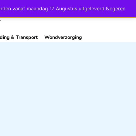
Mijn Account
Contact
 worden vanaf maandag 17 Augustus uitgeleverd
Negeren
ding & Transport
Wondverzorging