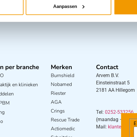
Aanpassen
n per branche
Merken
Contact
BO
Burnshield
Arvem B.V.
Einsteinstraat 5
Nobamed
ktijk en klinieken
2181 AA Hillegom
E
Riester
ddelen
AGA
/ PBM
Crings
ng
Tel:
0252-533256
Rescue Trade
(maandag – donderd
S
io
Mail:
klantenservi
w
Actiomedic
a