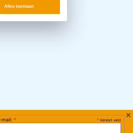
Alles toestaan
×
-mail:
*
*
Vereist veld
ag 08:30-17:15 uur / vrijdag 08:30-16:00 uur)
chrijf je in voor de nieuwsbrief en ontvang elke 4
ce@arvem.nl
eken informatie over onze diensten, producten en
cties. Voor meer informatie verwijzen wij naar onze