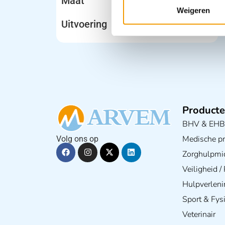
Maat
Weigeren
Uitvoering
Producte
BHV & EH
Medische pra
Volg ons op
Zorghulpmi
Veiligheid 
Hulpverleni
Sport & Fys
Veterinair