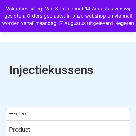
Wij scoren een 4,8 op Google
Vakantiesluiting: Van 3 tot en met 14 Augustus zijn wij
gesloten. Orders geplaatst in onze webshop en via mail
0
worden vanaf maandag 17 Augustus uitgeleverd
Negeren
Injectiekussens
Filters
Product