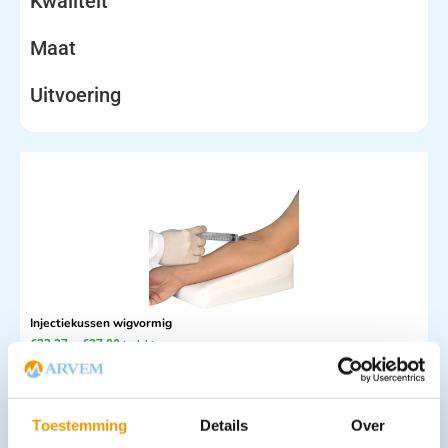
Kwaliteit
Maat
Uitvoering
Injectiekussen wigvormig
€
33,37
–
€
37,00
incl. btw
27.58 excl. btw
Opties bekijken
Toestemming
Details
Over
Leverbaar