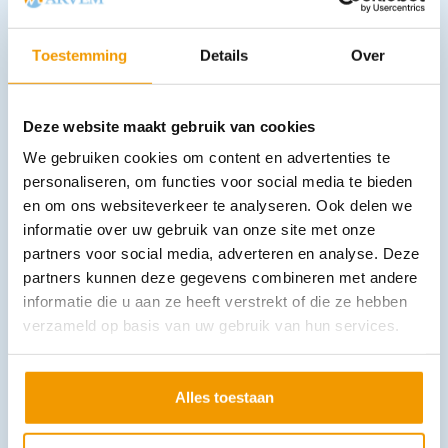
Wondsnelverband 6 x 8 cm gevouwen NOBA Ds 30 stuks
€
11,55
€
8,72
incl. btw
Toestemming
Details
Over
8 excl. btw
In winkelwagen
Deze website maakt gebruik van cookies
Leverbaar
We gebruiken cookies om content en advertenties te
personaliseren, om functies voor social media te bieden
en om ons websiteverkeer te analyseren. Ook delen we
informatie over uw gebruik van onze site met onze
partners voor social media, adverteren en analyse. Deze
partners kunnen deze gegevens combineren met andere
informatie die u aan ze heeft verstrekt of die ze hebben
verzameld op basis van uw gebruik van hun services.
Vaseline zalfgaas NOBACUTIS -S-
€
7,85
–
€
75,96
incl. btw
7.2 excl. btw
Alles toestaan
Opties bekijken
Leverbaar