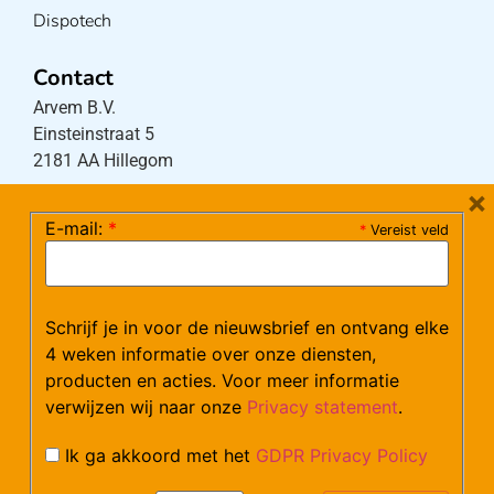
Dispotech
Contact
Arvem B.V.
Einsteinstraat 5
2181 AA Hillegom
×
E-mail:
*
*
Vereist veld
Tel:
0252-533256
(maandag – donderdag 08:30-17:15 uur / vrijdag
08:30-16:00 uur)
Mail:
klantenservice@arvem.nl
Schrijf je in voor de nieuwsbrief en ontvang elke
4 weken informatie over onze diensten,
producten en acties. Voor meer informatie
Werken bij Arvem?
verwijzen wij naar onze
Privacy statement
.
Bekijk hier onze vacatures.
Ik ga akkoord met het
GDPR Privacy Policy