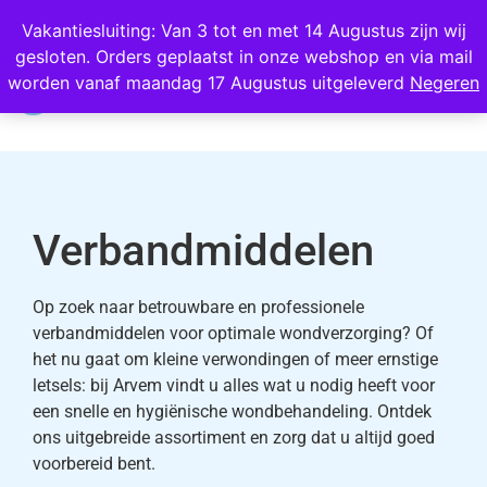
Wij scoren een 4,8 op Google
Vakantiesluiting: Van 3 tot en met 14 Augustus zijn wij
gesloten. Orders geplaatst in onze webshop en via mail
0
worden vanaf maandag 17 Augustus uitgeleverd
Negeren
Verbandmiddelen
Op zoek naar betrouwbare en professionele
verbandmiddelen voor optimale wondverzorging? Of
het nu gaat om kleine verwondingen of meer ernstige
letsels: bij Arvem vindt u alles wat u nodig heeft voor
een snelle en hygiënische wondbehandeling. Ontdek
ons uitgebreide assortiment en zorg dat u altijd goed
voorbereid bent.