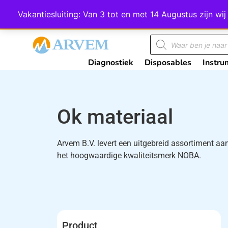
Wij scoren een 4,8 op Google
Vakantiesluiting: Van 3 tot en met 14 Augustus zijn 
Diagnostiek
Disposables
Instru
Ok materiaal
Arvem B.V. levert een uitgebreid assortiment a
het hoogwaardige kwaliteitsmerk NOBA.
Product