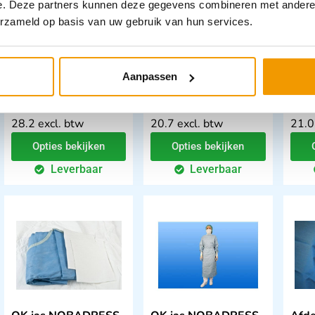
e. Deze partners kunnen deze gegevens combineren met andere i
erzameld op basis van uw gebruik van hun services.
OK muts model
OK muts model baret
OK 
Verpleger
in 3 kleuren
ther
disp
Aanpassen
€
34,12
–
€
36,72
€
25
€
25,05
incl. btw
incl. btw
incl.
28.2 excl. btw
20.7 excl. btw
21.0
Opties bekijken
Opties bekijken
Leverbaar
Leverbaar