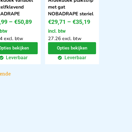
kdoek variabel
Afdekdoek plakstrip
zelfklevend
met gat
ADRAPE
NOBADRAPE steriel
,99
–
€
50,89
€
29,71
–
€
35,19
 btw
incl. btw
4 excl. btw
27.26 excl. btw
Opties bekijken
Opties bekijken
Leverbaar
Leverbaar
gende