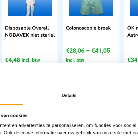
Disposable Overall
Colonoscopie broek
OK 
NOBAVEK niet steriel
Astr
€
28,06
–
€
41,05
€
4,48
€
34
incl. btw
incl. btw
3.7 excl. btw
25.74 excl. btw
28.8
Opties bekijken
Opties bekijken
Leverbaar
Leverbaar
Details
 van cookies
ent en advertenties te personaliseren, om functies voor social
. Ook delen we informatie over uw gebruik van onze site met on