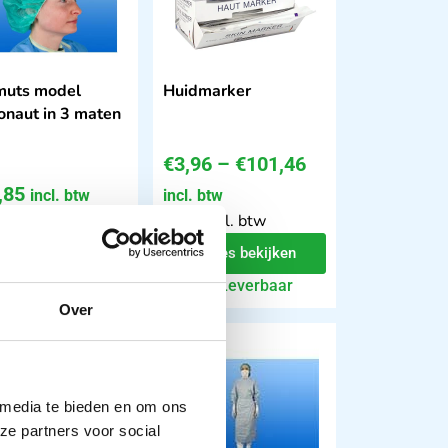
muts model
Huidmarker
onaut in 3 maten
€
3,96
–
€
101,46
,85
incl. btw
incl. btw
 excl. btw
3.27 excl. btw
Opties bekijken
Opties bekijken
Leverbaar
Leverbaar
Over
 media te bieden en om ons
ze partners voor social