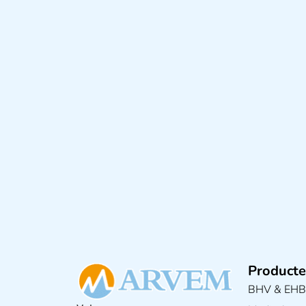
Producte
BHV & EH