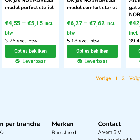
OK jas NOBADRESS
OK jas NOBADRESS
Afde
model perfect steriel
model comfort steriel
gat 
NOB
€
4,55
–
€
5,15
€
6,27
–
€
7,62
€
42
incl.
incl.
btw
btw
incl.
3.76 excl. btw
5.18 excl. btw
39.4
Opties bekijken
Opties bekijken
Leverbaar
Leverbaar
Vorige
1
2
Vol
n per branche
Merken
Contact
BO
Burnshield
Arvem B.V.
Einsteinstraat 5