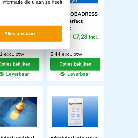
nformatie die u aan ze heeft
jas NOBASUIT
OK jas NOBADRESS
mojack
model perfect
osable
versterkt
Alles toestaan
,42
–
€
29,74
€
6,58
–
€
7,28
incl.
 btw
btw
1 excl. btw
5.44 excl. btw
Opties bekijken
Opties bekijken
Leverbaar
Leverbaar