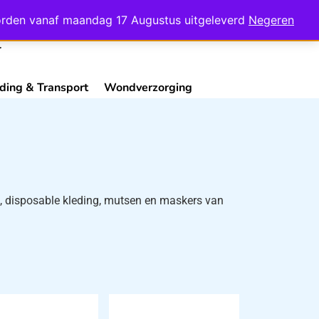
Mijn Account
Contact
 worden vanaf maandag 17 Augustus uitgeleverd
Negeren
ding & Transport
Wondverzorging
n, disposable kleding, mutsen en maskers van