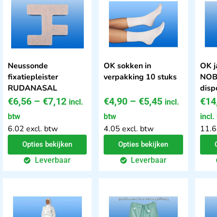
Neussonde
OK sokken in
OK j
fixatiepleister
verpakking 10 stuks
NOB
RUDANASAL
disp
€
6,56
–
€
7,12
€
4,90
–
€
5,45
€
14
incl.
incl.
btw
btw
incl.
6.02 excl. btw
4.05 excl. btw
11.6
Opties bekijken
Opties bekijken
Leverbaar
Leverbaar