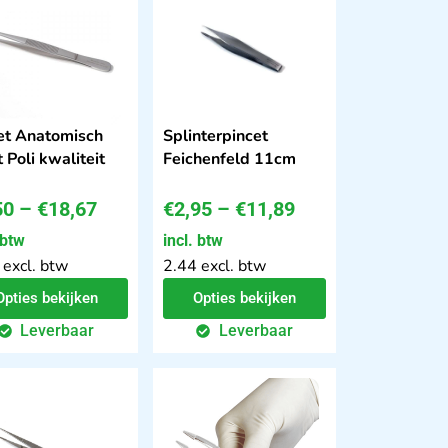
et Anatomisch
Splinterpincet
 Poli kwaliteit
Feichenfeld 11cm
50
–
€
18,67
€
2,95
–
€
11,89
 btw
incl. btw
 excl. btw
2.44 excl. btw
Opties bekijken
Opties bekijken
Leverbaar
Leverbaar