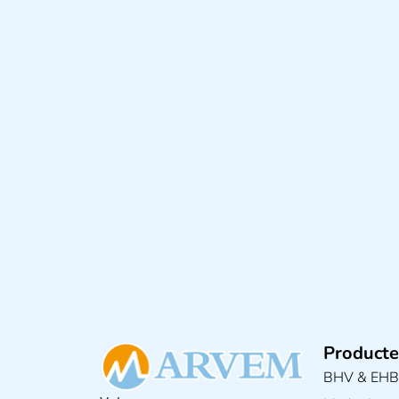
Producte
BHV & EH