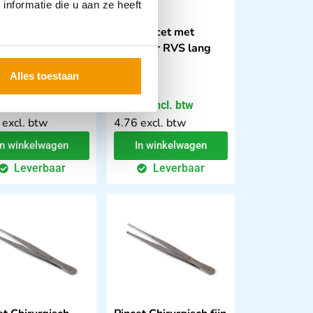
nformatie die u aan ze heeft
erp pincetten,
Teekpincet met
tstof -S- verpakt
drukveer RVS lang
oos 50 stuks
9cm
Alles toestaan
,18
€
5,76
incl. btw
incl. btw
 excl. btw
4.76 excl. btw
In winkelwagen
In winkelwagen
Leverbaar
Leverbaar