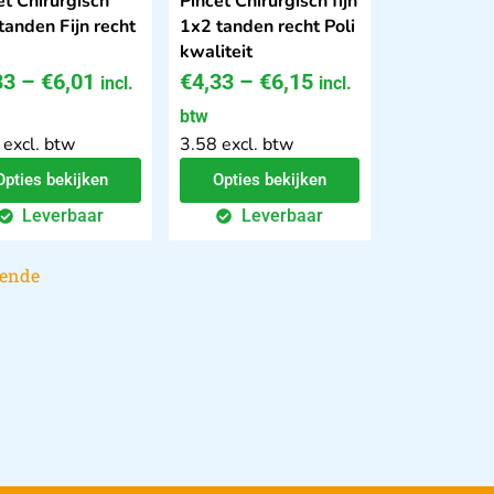
et Chirurgisch
Pincet Chirurgisch fijn
tanden Fijn recht
1x2 tanden recht Poli
kwaliteit
33
–
€
6,01
€
4,33
–
€
6,15
incl.
incl.
btw
 excl. btw
3.58 excl. btw
Opties bekijken
Opties bekijken
Leverbaar
Leverbaar
gende