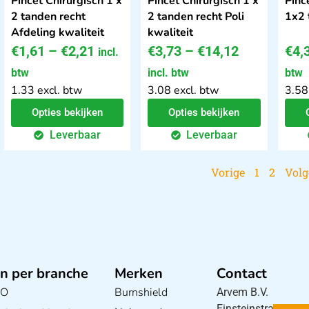
Pincet Chirurgisch 1 x
Pincet Chirurgisch 1 x
Pinc
2 tanden recht
2 tanden recht Poli
1x2 
Afdeling kwaliteit
kwaliteit
€
1,61
–
€
2,21
€
3,73
–
€
14,12
€
4,
incl.
btw
incl. btw
btw
1.33 excl. btw
3.08 excl. btw
3.58
Opties bekijken
Opties bekijken
Leverbaar
Leverbaar
Vorige
1
2
Vol
n per branche
Merken
Contact
BO
Burnshield
Arvem B.V.
Einsteinstraat 5