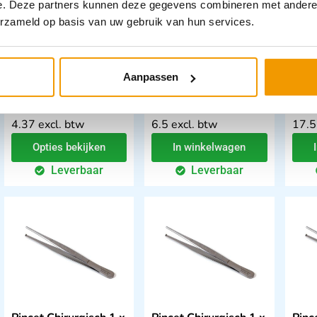
e. Deze partners kunnen deze gegevens combineren met andere i
erzameld op basis van uw gebruik van hun services.
Pincet Anatomisch
Chirurgisch pincet 13
Wegw
gebogen Poli
cm
kuns
kwaliteit
in d
Aanpassen
€
5,29
–
€
7,84
incl.
€
7,87
€
21
btw
incl. btw
4.37 excl. btw
6.5 excl. btw
17.5
Opties bekijken
In winkelwagen
Leverbaar
Leverbaar