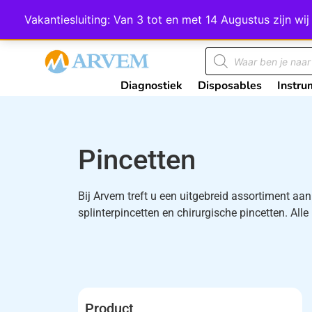
Wij scoren een 4,8 op Google
Vakantiesluiting: Van 3 tot en met 14 Augustus zijn 
Diagnostiek
Disposables
Instru
Pincetten
Bij Arvem treft u een uitgebreid assortiment aan 
splinterpincetten en chirurgische pincetten. Alle 
Product