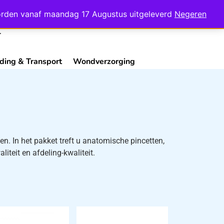
Mijn Account
Contact
 worden vanaf maandag 17 Augustus uitgeleverd
Negeren
ding & Transport
Wondverzorging
ten. In het pakket treft u anatomische pincetten,
liteit en afdeling-kwaliteit.