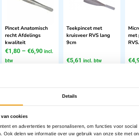
Pincet Anatomisch
Teekpincet met
Micr
recht Afdelings
kruisveer RVS lang
met 
kwaliteit
9cm
RVS
€
1,80
–
€
6,90
incl.
€
5,61
€
4,
btw
incl. btw
1.49 excl. btw
4.64 excl. btw
4.05
Opties bekijken
In winkelwagen
Leverbaar
Leverbaar
Details
 van cookies
ent en advertenties te personaliseren, om functies voor social
. Ook delen we informatie over uw gebruik van onze site met on