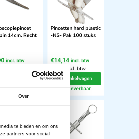
oscopiepincet
Pincetten hard plastic
pin 14cm. Recht
-NS- Pak 100 stuks
.
90
€
14,14
incl. btw
incl. btw
 excl. btw
11.69 excl. btw
In winkelwagen
In winkelwagen
Leverbaar
Leverbaar
Over
 media te bieden en om ons
ze partners voor social