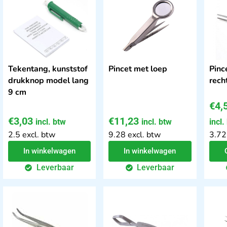
Tekentang, kunststof
Pincet met loep
Pinc
drukknop model lang
recht
9 cm
€
4,
€
3,03
€
11,23
incl. btw
incl. btw
incl.
2.5 excl. btw
9.28 excl. btw
3.72
In winkelwagen
In winkelwagen
Leverbaar
Leverbaar