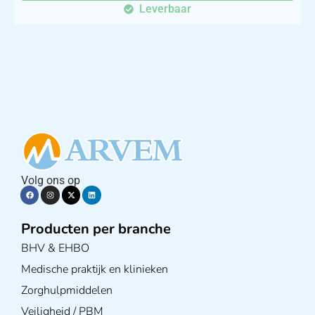
Leverbaar
Hoes voor koud-warm kompres, wit met elastiek afm. 17x26cm
€
2,98
incl. btw
2.46 excl. btw
In winkelwagen
Leverbaar