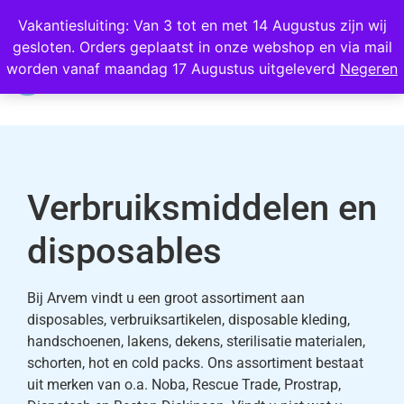
Wij scoren een 4,8 op Google
Vakantiesluiting: Van 3 tot en met 14 Augustus zijn wij
gesloten. Orders geplaatst in onze webshop en via mail
0
worden vanaf maandag 17 Augustus uitgeleverd
Negeren
Verbruiksmiddelen en
disposables
Bij Arvem vindt u een groot assortiment aan
disposables, verbruiksartikelen, disposable kleding,
handschoenen, lakens, dekens, sterilisatie materialen,
schorten, hot en cold packs. Ons assortiment bestaat
uit merken van o.a. Noba, Rescue Trade, Prostrap,