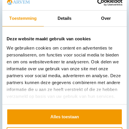
Infuusset IG met druppelkamer
€
73,03
incl. btw
67 excl. btw
Toestemming
Details
Over
In winkelwagen
Leverbaar
Deze website maakt gebruik van cookies
We gebruiken cookies om content en advertenties te
personaliseren, om functies voor social media te bieden
en om ons websiteverkeer te analyseren. Ook delen we
informatie over uw gebruik van onze site met onze
partners voor social media, adverteren en analyse. Deze
partners kunnen deze gegevens combineren met andere
informatie die u aan ze heeft verstrekt of die ze hebben
Braakzakken / Spuugzakken verpakt in zak 25 stuks
verzameld op basis van uw gebruik van hun services.
€
9,20
incl. btw
7.6 excl. btw
In winkelwagen
Alles toestaan
Leverbaar