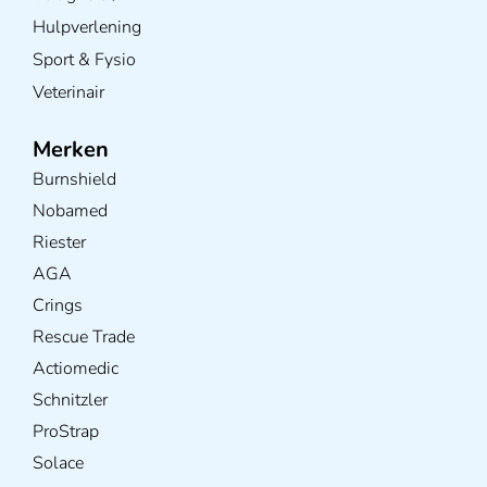
Hoes met elastiek voor koud-warm kompres afm. 11x26cm in 2
kleuren
€
2,25
incl. btw
1.86 excl. btw
Opties bekijken
Leverbaar
Hoezen voor Instant Ice pack's, 15.5 x 22cm Pak 50 stuks