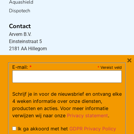
€
10,59
incl. btw
8.75 excl. btw
In winkelwagen
Leverbaar
×
E-mail:
*
*
Vereist veld
Schrijf je in voor de nieuwsbrief en ontvang elke
Onderarm krukken model ST in diverse kleuren
€
14,72
–
€
16,30
4 weken informatie over onze diensten,
incl. btw
13.5 excl. btw
producten en acties. Voor meer informatie
verwijzen wij naar onze
Privacy statement
.
Opties bekijken
Leverbaar
Ik ga akkoord met het
GDPR Privacy Policy