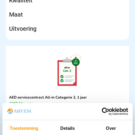
Kwaliteit
Maat
Uitvoering
AED servicecontract All-in Categorie 2, 1 jaar
€
307,34
incl. btw
254 excl. btw
In winkelwagen
Toestemming
Details
Over
Leverbaar