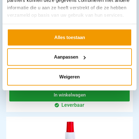
partners kunnen deze gegevens combineren met andere
Leverbaar
informatie die u aan ze heeft verstrekt of die ze hebben
verzameld op basis van uw gebruik van hun services.
Alles toestaan
Aanpassen
Burnshield hydrogel tube 10ml. tbv Brand & Schaafwonden
Weigeren
€
2,43
–
€
3,37
incl. btw
3.09 excl. btw
In winkelwagen
Leverbaar