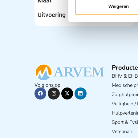
Maat
Weigeren
Uitvoering
Producte
BHV & EH
Medische pra
Volg ons op
Zorghulpmi
Veiligheid 
Hulpverleni
Sport & Fys
Veterinair