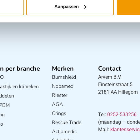
Aanpassen
n per branche
Merken
Contact
BO
Burnshield
Arvem B.V.
Einsteinstraat 5
Nobamed
ktijk en klinieken
2181 AA Hillegom
Riester
ddelen
AGA
/ PBM
Crings
ng
Tel:
0252-533256
Rescue Trade
(maandag – donderd
io
Mail:
klantenservi
Actiomedic