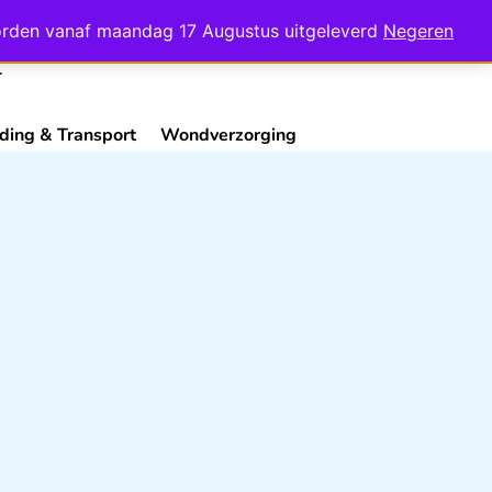
Mijn Account
Contact
 worden vanaf maandag 17 Augustus uitgeleverd
Negeren
ding & Transport
Wondverzorging