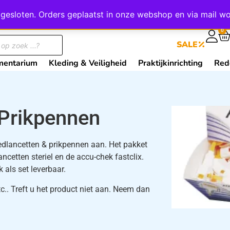
wij gesloten. Orders geplaatst in onze webshop en via mail
0
SALE
mentarium
Kleding & Veiligheid
Praktijkinrichting
Red
 Prikpennen
oedlancetten & prikpennen aan. Het pakket
ncetten steriel en de accu-chek fastclix.
 als set leverbaar.
tc.. Treft u het product niet aan. Neem dan