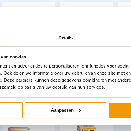
Details
Lancetten Monoclix
Accu-Chek Fastclix -
Lanc
 van cookies
verpakt in doosje 200
Set met prikpen en
Fast
stuks
12 lancetten
ent en advertenties te personaliseren, om functies voor social
. Ook delen we informatie over uw gebruik van onze site met on
e. Deze partners kunnen deze gegevens combineren met andere i
€
15,21
€
26,05
€
5,
incl. btw
incl. btw
erzameld op basis van uw gebruik van hun services.
13.95 excl. btw
23.9 excl. btw
5.29
In winkelwagen
In winkelwagen
Leverbaar
Leverbaar
Aanpassen