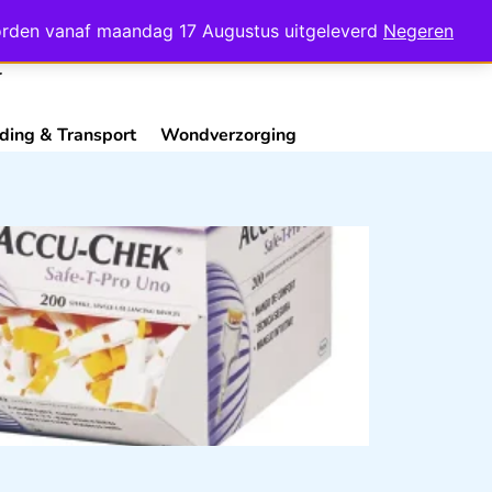
Mijn Account
Contact
 worden vanaf maandag 17 Augustus uitgeleverd
Negeren
ding & Transport
Wondverzorging