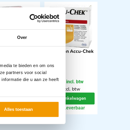
Over
etten Accu-Chek
Lancetten Accu-Chek
clix
Fastclix
 media te bieden en om ons
ze partners voor social
nformatie die u aan ze heeft
77
€
18,62
incl. btw
incl. btw
 excl. btw
17.08 excl. btw
In winkelwagen
In winkelwagen
Leverbaar
Leverbaar
Alles toestaan