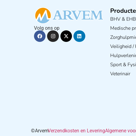
Producte
BHV & EH
Medische pra
Volg ons op
Zorghulpmi
Veiligheid 
Hulpverleni
Sport & Fys
Veterinair
©Arvem
Verzendkosten en Levering
Algemene voo