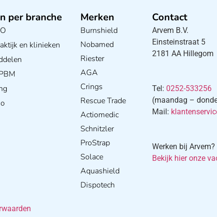
n per branche
Merken
Contact
BO
Burnshield
Arvem B.V.
Einsteinstraat 5
Nobamed
ktijk en klinieken
2181 AA Hillegom
Riester
ddelen
AGA
/ PBM
Crings
ng
Tel:
0252-533256
Rescue Trade
(maandag – donderd
io
Mail:
klantenservi
Actiomedic
Schnitzler
ProStrap
Werken bij Arvem?
Solace
Bekijk hier onze va
Aquashield
Dispotech
rwaarden