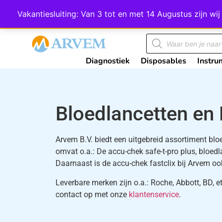
Wij scoren een 4,8 op Google
Vakantiesluiting: Van 3 tot en met 14 Augustus zijn 
Diagnostiek
Disposables
Instru
Bloedlancetten en
Arvem B.V. biedt een uitgebreid assortiment bl
omvat o.a.: De accu-chek safe-t-pro plus, bloedla
Daarnaast is de accu-chek fastclix bij Arvem ook
Leverbare merken zijn o.a.: Roche, Abbott, BD, e
contact op met onze
klantenservice
.