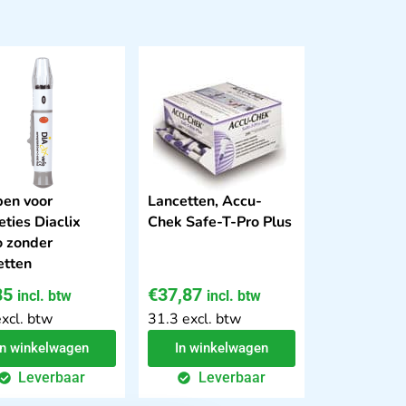
pen voor
Lancetten, Accu-
eties Diaclix
Chek Safe-T-Pro Plus
o zonder
etten
85
€
37,87
incl. btw
incl. btw
excl. btw
31.3 excl. btw
In winkelwagen
In winkelwagen
Leverbaar
Leverbaar