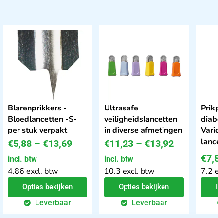
Blarenprikkers -
Ultrasafe
Prik
Bloedlancetten -S-
veiligheidslancetten
diab
per stuk verpakt
in diverse afmetingen
Vari
lanc
€
5,88
–
€
13,69
€
11,23
–
€
13,92
€
7,
incl. btw
incl. btw
4.86 excl. btw
10.3 excl. btw
7.2 
Opties bekijken
Opties bekijken
Leverbaar
Leverbaar