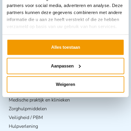
partners voor social media, adverteren en analyse. Deze
partners kunnen deze gegevens combineren met andere
informatie die u aan ze heeft verstrekt of die ze hebben
verzameld op basis van uw gebruik van hun services.
Alles toestaan
Volg ons op
Aanpassen
Producten per branche
Weigeren
BHV & EHBO
Medische praktijk en klinieken
Zorghulpmiddelen
Veiligheid / PBM
Hulpverlening