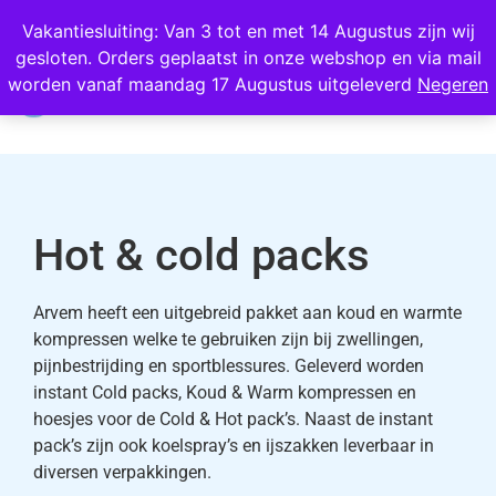
Wij scoren een 4,8 op Google
Vakantiesluiting: Van 3 tot en met 14 Augustus zijn wij
gesloten. Orders geplaatst in onze webshop en via mail
0
worden vanaf maandag 17 Augustus uitgeleverd
Negeren
Hot & cold packs
Arvem heeft een uitgebreid pakket aan koud en warmte
kompressen welke te gebruiken zijn bij zwellingen,
pijnbestrijding en sportblessures. Geleverd worden
instant Cold packs, Koud & Warm kompressen en
hoesjes voor de Cold & Hot pack’s. Naast de instant
pack’s zijn ook koelspray’s en ijszakken leverbaar in
diversen verpakkingen.