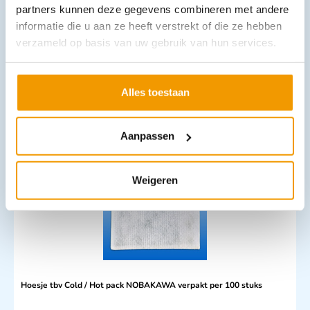
partners kunnen deze gegevens combineren met andere
informatie die u aan ze heeft verstrekt of die ze hebben
verzameld op basis van uw gebruik van hun services.
Heltiq instant koud kompres afmeting 14 x 15cm
€
2,77
incl. btw
Alles toestaan
2.29 excl. btw
In winkelwagen
Aanpassen
Leverbaar
Weigeren
Hoesje tbv Cold / Hot pack NOBAKAWA verpakt per 100 stuks