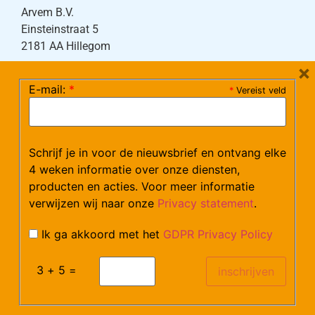
Arvem B.V.
Einsteinstraat 5
2181 AA Hillegom
×
E-mail:
*
*
Vereist veld
Tel:
0252-533256
(maandag – donderdag 08:30-17:15 uur / vrijdag
08:30-16:00 uur)
Mail:
klantenservice@arvem.nl
Schrijf je in voor de nieuwsbrief en ontvang elke
4 weken informatie over onze diensten,
producten en acties. Voor meer informatie
Werken bij Arvem?
verwijzen wij naar onze
Privacy statement
.
Bekijk hier onze vacatures.
Ik ga akkoord met het
GDPR Privacy Policy
3 + 5 =
©Arvem
Verzendkosten en Levering
Algemene voorwaarden