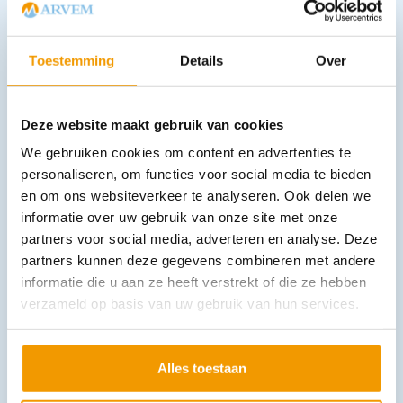
Verbandkoffer A Toolpack met inhoud
Toestemming
Details
Over
€
49,38
incl. btw
45.30 excl. btw
In winkelwagen
Deze website maakt gebruik van cookies
Leverbaar
We gebruiken cookies om content en advertenties te
personaliseren, om functies voor social media te bieden
en om ons websiteverkeer te analyseren. Ook delen we
informatie over uw gebruik van onze site met onze
partners voor social media, adverteren en analyse. Deze
partners kunnen deze gegevens combineren met andere
informatie die u aan ze heeft verstrekt of die ze hebben
verzameld op basis van uw gebruik van hun services.
Verbandkoffer Arvem Multi BHV OK 2021
€
71,31
incl. btw
65.42 excl. btw
Alles toestaan
In winkelwagen