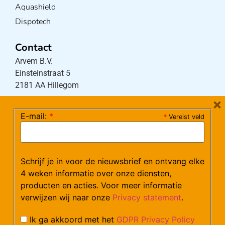
Aquashield
Dispotech
Contact
Arvem B.V.
Einsteinstraat 5
2181 AA Hillegom
×
E-mail:
*
*
Vereist veld
Tel:
0252-533256
(maandag – donderdag 08:30-17:15 uur / vrijdag
08:30-16:00 uur)
Mail:
klantenservice@arvem.nl
Schrijf je in voor de nieuwsbrief en ontvang elke
4 weken informatie over onze diensten,
producten en acties. Voor meer informatie
Werken bij Arvem?
verwijzen wij naar onze
Privacy statement
.
Bekijk hier onze vacatures.
Ik ga akkoord met het
GDPR Privacy Policy