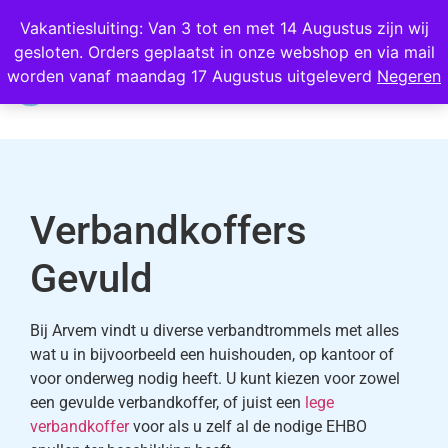
Wij scoren een 4,8 op Google
Vakantiesluiting: Van 3 tot en met 14 Augustus zijn wij
gesloten. Orders geplaatst in onze webshop en via mail
0
worden vanaf maandag 17 Augustus uitgeleverd
Negeren
Verbandkoffers
Gevuld
Bij Arvem vindt u diverse verbandtrommels met alles
wat u in bijvoorbeeld een huishouden, op kantoor of
voor onderweg nodig heeft. U kunt kiezen voor zowel
een gevulde verbandkoffer, of juist een
lege
verbandkoffer
voor als u zelf al de nodige EHBO