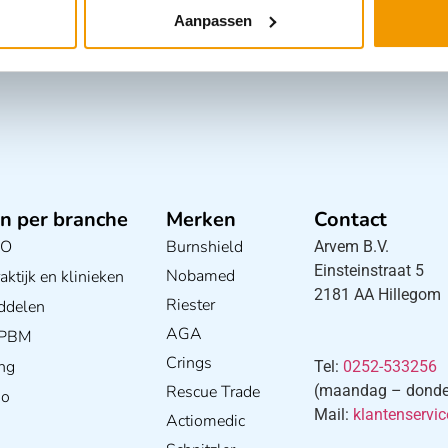
Aanpassen
n per branche
Merken
Contact
BO
Burnshield
Arvem B.V.
Einsteinstraat 5
Nobamed
ktijk en klinieken
2181 AA Hillegom
Riester
ddelen
AGA
/ PBM
Crings
ng
Tel:
0252-533256
Rescue Trade
(maandag – donderd
io
Mail:
klantenservi
Actiomedic