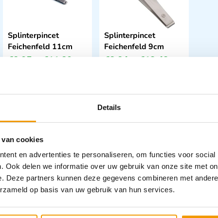
Splinterpincet
Splinterpincet
Feichenfeld 11cm
Feichenfeld 9cm
€
2,95
–
€
11,89
€
2,84
–
€
13,43
incl. btw
incl. btw
2.44 excl. btw
2.35 excl. btw
Opties bekijken
Opties bekijken
Details
Leverbaar
Leverbaar
 van cookies
ent en advertenties te personaliseren, om functies voor social
. Ook delen we informatie over uw gebruik van onze site met on
e. Deze partners kunnen deze gegevens combineren met andere i
erzameld op basis van uw gebruik van hun services.