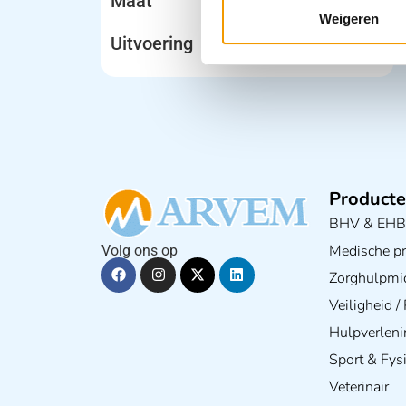
Maat
Weigeren
Uitvoering
Producte
BHV & EH
Medische pra
Volg ons op
Zorghulpmi
Veiligheid 
Hulpverleni
Sport & Fys
Veterinair