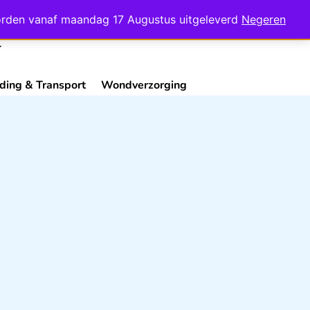
Mijn Account
Contact
 worden vanaf maandag 17 Augustus uitgeleverd
Negeren
ding & Transport
Wondverzorging