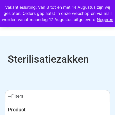
Wij scoren een 4,8 op Google
Vakantiesluiting: Van 3 tot en met 14 Augustus zijn wij
gesloten. Orders geplaatst in onze webshop en via mail
0
worden vanaf maandag 17 Augustus uitgeleverd
Negeren
Sterilisatiezakken
Filters
Product