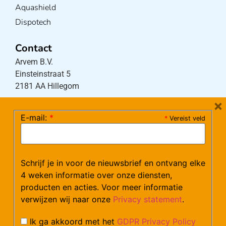
Aquashield
Dispotech
Contact
Arvem B.V.
Einsteinstraat 5
2181 AA Hillegom
×
E-mail:
*
*
Vereist veld
Tel:
0252-533256
(maandag – donderdag 08:30-17:15 uur / vrijdag
08:30-16:00 uur)
Mail:
klantenservice@arvem.nl
Schrijf je in voor de nieuwsbrief en ontvang elke
4 weken informatie over onze diensten,
producten en acties. Voor meer informatie
Werken bij Arvem?
verwijzen wij naar onze
Privacy statement
.
Bekijk hier onze vacatures.
Ik ga akkoord met het
GDPR Privacy Policy