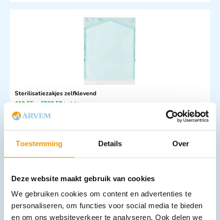
Sterilisatiezakjes zelfklevend
€
19,55
–
€
239,58
incl. btw
16.16 excl. btw
Opties bekijken
Toestemming
Details
Over
Leverbaar
Deze website maakt gebruik van cookies
We gebruiken cookies om content en advertenties te
personaliseren, om functies voor social media te bieden
en om ons websiteverkeer te analyseren. Ook delen we