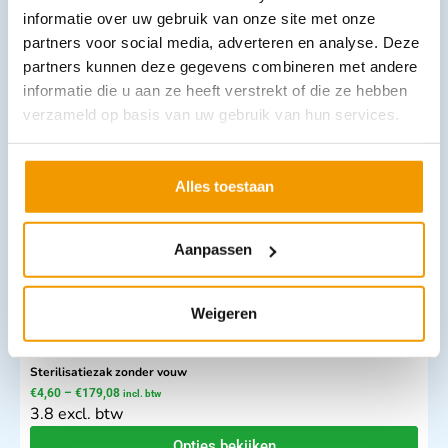
informatie over uw gebruik van onze site met onze
partners voor social media, adverteren en analyse. Deze
Sterilisatiefolie voor hete lucht
partners kunnen deze gegevens combineren met andere
€
25,41
–
€
113,74
incl. btw
informatie die u aan ze heeft verstrekt of die ze hebben
21 excl. btw
verzameld op basis van uw gebruik van hun services.
Opties bekijken
Leverbaar
Alles toestaan
Aanpassen
Weigeren
Sterilisatiezak zonder vouw
€
4,60
–
€
179,08
incl. btw
3.8 excl. btw
Opties bekijken