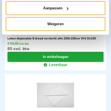
Aanpassen
Weigeren
Laken disposable 8 draad versterkt afm.200x100cm Wit Ds100
€
102,85
incl. btw
85 excl. btw
In winkelwagen
Leverbaar