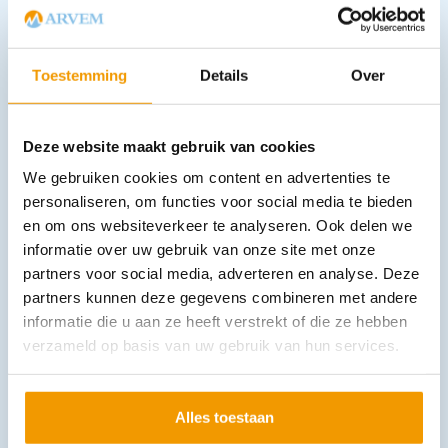
6 excl. btw
In winkelwagen
Toestemming
Details
Over
Leverbaar
Deze website maakt gebruik van cookies
We gebruiken cookies om content en advertenties te
personaliseren, om functies voor social media te bieden
en om ons websiteverkeer te analyseren. Ook delen we
informatie over uw gebruik van onze site met onze
partners voor social media, adverteren en analyse. Deze
Laken disposable 17 draad versterkt Afm.200x100cm Wit Ds100
partners kunnen deze gegevens combineren met andere
€
100,43
incl. btw
informatie die u aan ze heeft verstrekt of die ze hebben
83 excl. btw
verzameld op basis van uw gebruik van hun services.
In winkelwagen
Leverbaar
Alles toestaan