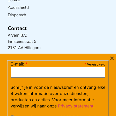
Solace
Aquashield
Dispotech
Contact
Arvem B.V.
Einsteinstraat 5
2181 AA Hillegom
×
E-mail:
*
*
Vereist veld
Tel:
0252-533256
(maandag – donderdag 08:30-17:15 uur / vrijdag
08:30-16:00 uur)
Mail:
klantenservice@arvem.nl
Schrijf je in voor de nieuwsbrief en ontvang elke
4 weken informatie over onze diensten,
producten en acties. Voor meer informatie
Werken bij Arvem?
verwijzen wij naar onze
Privacy statement
.
Bekijk hier onze vacatures.