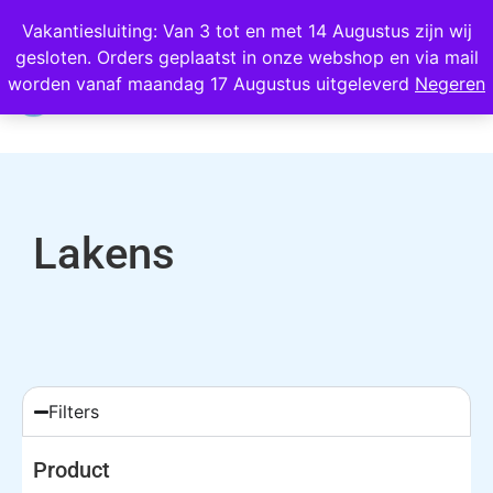
Wij scoren een 4,8 op Google
Vakantiesluiting: Van 3 tot en met 14 Augustus zijn wij
gesloten. Orders geplaatst in onze webshop en via mail
0
worden vanaf maandag 17 Augustus uitgeleverd
Negeren
Lakens
Filters
Product