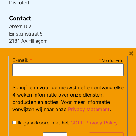
Dispotech
Contact
Arvem B.V.
Einsteinstraat 5
2181 AA Hillegom
×
E-mail:
*
*
Vereist veld
Tel:
0252-533256
(maandag – donderdag 08:30-17:15 uur / vrijdag
08:30-16:00 uur)
Mail:
klantenservice@arvem.nl
Schrijf je in voor de nieuwsbrief en ontvang elke
4 weken informatie over onze diensten,
producten en acties. Voor meer informatie
Werken bij Arvem?
verwijzen wij naar onze
Privacy statement
.
Bekijk hier onze vacatures.
Ik ga akkoord met het
GDPR Privacy Policy