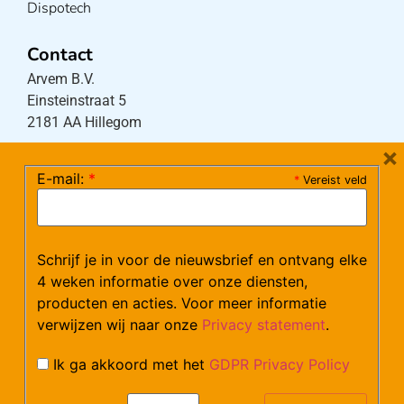
Dispotech
Contact
Arvem B.V.
Einsteinstraat 5
2181 AA Hillegom
×
E-mail:
*
*
Vereist veld
Tel:
0252-533256
(maandag – donderdag 08:30-17:15 uur / vrijdag
08:30-16:00 uur)
Mail:
klantenservice@arvem.nl
Schrijf je in voor de nieuwsbrief en ontvang elke
4 weken informatie over onze diensten,
producten en acties. Voor meer informatie
Werken bij Arvem?
verwijzen wij naar onze
Privacy statement
.
Bekijk hier onze vacatures.
Ik ga akkoord met het
GDPR Privacy Policy