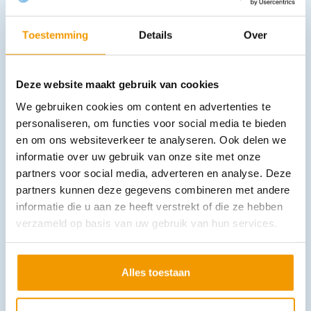
Toestemming
Details
Over
AED HeartSine Samaritan PAD 500P
Deze website maakt gebruik van cookies
€
1.851,91
incl. btw
1699 excl. btw
We gebruiken cookies om content en advertenties te
personaliseren, om functies voor social media te bieden
In winkelwagen
en om ons websiteverkeer te analyseren. Ook delen we
Leverbaar
informatie over uw gebruik van onze site met onze
partners voor social media, adverteren en analyse. Deze
partners kunnen deze gegevens combineren met andere
informatie die u aan ze heeft verstrekt of die ze hebben
verzameld op basis van uw gebruik van hun services.
Alles toestaan
AED Philips FRX halfautomaat
€
1.624,10
incl. btw