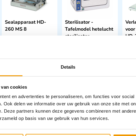
Sealapparaat HD-
Sterilisator -
Verl
260 MS 8
Tafelmodel hetelucht
voor
sterilisator
HD-
€
804,65
€
1.183,38
€
64
incl. btw
incl. btw
665 excl. btw
978 excl. btw
53 e
In winkelwagen
In winkelwagen
Details
Leverbaar
Leverbaar
 van cookies
ent en advertenties te personaliseren, om functies voor social
. Ook delen we informatie over uw gebruik van onze site met on
e. Deze partners kunnen deze gegevens combineren met andere i
erzameld op basis van uw gebruik van hun services.