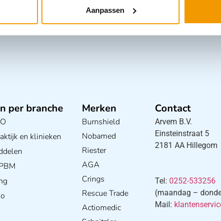
Aanpassen
n per branche
Merken
Contact
BO
Burnshield
Arvem B.V.
Einsteinstraat 5
Nobamed
ktijk en klinieken
2181 AA Hillegom
Riester
ddelen
AGA
/ PBM
Crings
ng
Tel:
0252-533256
Rescue Trade
(maandag – donderd
io
Mail:
klantenservi
Actiomedic