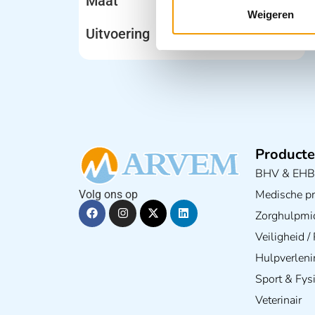
Maat
Weigeren
Uitvoering
Producte
BHV & EH
Medische pra
Volg ons op
Zorghulpmi
Veiligheid 
Hulpverleni
Sport & Fys
Veterinair