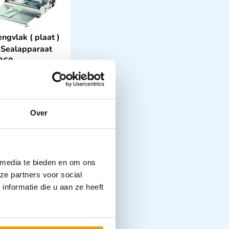
engvlak ( plaat )
 Sealapparaat
260
,13
incl. btw
xcl. btw
In winkelwagen
Over
Leverbaar
 media te bieden en om ons
ze partners voor social
nformatie die u aan ze heeft