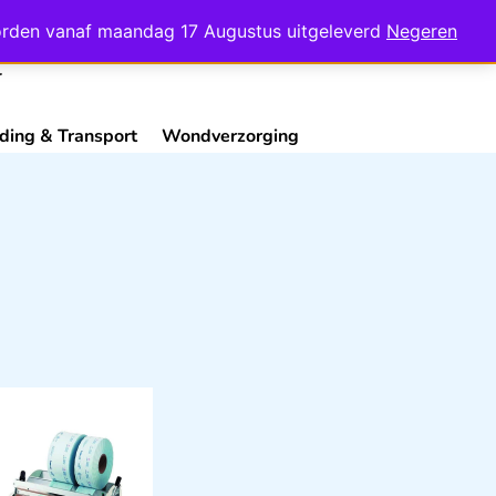
Mijn Account
Contact
 worden vanaf maandag 17 Augustus uitgeleverd
Negeren
ding & Transport
Wondverzorging