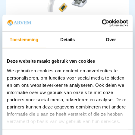
Zelftest Bloeddruk, Temperatuur en Saturatie
€
180,29
incl. btw
149 excl. btw
Toestemming
Details
Over
In winkelwagen
Leverbaar
Deze website maakt gebruik van cookies
We gebruiken cookies om content en advertenties te
personaliseren, om functies voor social media te bieden
en om ons websiteverkeer te analyseren. Ook delen we
informatie over uw gebruik van onze site met onze
partners voor social media, adverteren en analyse. Deze
partners kunnen deze gegevens combineren met andere
informatie die u aan ze heeft verstrekt of die ze hebben
verzameld op basis van uw gebruik van hun services.
Thermometer hoesjes Digitemp zonder gel
€
32,16
–
€
34,73
incl. btw
26.58 excl. btw