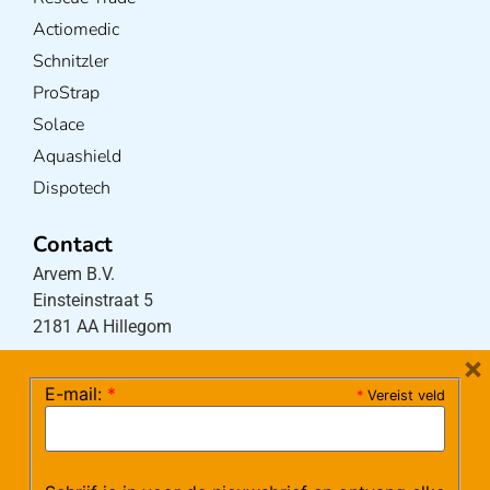
Actiomedic
Schnitzler
ProStrap
Solace
Aquashield
Dispotech
Contact
Arvem B.V.
Einsteinstraat 5
2181 AA Hillegom
×
E-mail:
*
*
Vereist veld
Tel:
0252-533256
(maandag – donderdag 08:30-17:15 uur / vrijdag
08:30-16:00 uur)
Mail:
klantenservice@arvem.nl