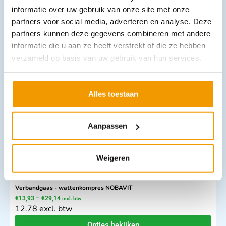
informatie over uw gebruik van onze site met onze
partners voor social media, adverteren en analyse. Deze
Wattenrol rol NOBADENT
partners kunnen deze gegevens combineren met andere
€
4,13
–
€
5,18
incl. btw
informatie die u aan ze heeft verstrekt of die ze hebben
3.79 excl. btw
verzameld op basis van uw gebruik van hun services.
Opties bekijken
Leverbaar
Alles toestaan
Aanpassen
Weigeren
Verbandgaas - wattenkompres NOBAVIT
€
13,93
–
€
29,14
incl. btw
12.78 excl. btw
Opties bekijken