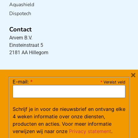
Aquashield
Dispotech
Contact
Arvem B.V.
Einsteinstraat 5
2181 AA Hillegom
×
E-mail:
*
*
Vereist veld
Tel:
0252-533256
(maandag – donderdag 08:30-17:15 uur / vrijdag
08:30-16:00 uur)
Mail:
klantenservice@arvem.nl
Schrijf je in voor de nieuwsbrief en ontvang elke
4 weken informatie over onze diensten,
producten en acties. Voor meer informatie
Werken bij Arvem?
verwijzen wij naar onze
Privacy statement
.
Bekijk hier onze vacatures.
Ik ga akkoord met het
GDPR Privacy Policy