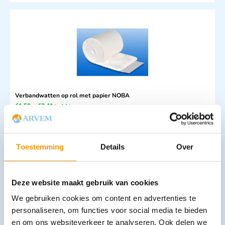
Verbandwatten op rol met papier NOBA
€
1,58
–
€
3,41
incl. btw
1.45 excl. btw
Opties bekijken
Toestemming
Details
Over
Leverbaar
Deze website maakt gebruik van cookies
We gebruiken cookies om content en advertenties te
personaliseren, om functies voor social media te bieden
en om ons websiteverkeer te analyseren. Ook delen we