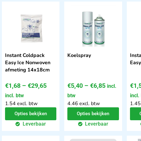
Instant Coldpack
Koelspray
Inst
Easy Ice Nonwoven
Easy
afmeting 14x18cm
€
1,68
–
€
29,65
€
5,40
–
€
6,85
€
1,
incl.
incl. btw
btw
incl.
1.54 excl. btw
4.46 excl. btw
1.45
Opties bekijken
Opties bekijken
Leverbaar
Leverbaar