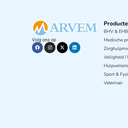
Producte
BHV & EH
Medische pra
Volg ons op
Zorghulpmi
Veiligheid 
Hulpverleni
Sport & Fys
Veterinair