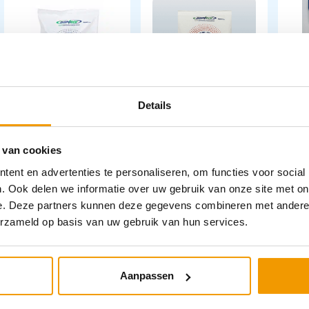
Instant Coldpack
Instant Hotpack
Hoes
Details
Easy Ice Nonwoven
Nonwoven
warm
afmeting 14 x 24 cm
met 
 van cookies
17x
€
2,02
–
€
34,88
€
1,58
–
€
37,39
ent en advertenties te personaliseren, om functies voor social
. Ook delen we informatie over uw gebruik van onze site met on
€
2,
incl. btw
incl. btw
e. Deze partners kunnen deze gegevens combineren met andere i
1.85 excl. btw
1.45 excl. btw
2.46
erzameld op basis van uw gebruik van hun services.
Opties bekijken
Opties bekijken
Leverbaar
Leverbaar
Aanpassen