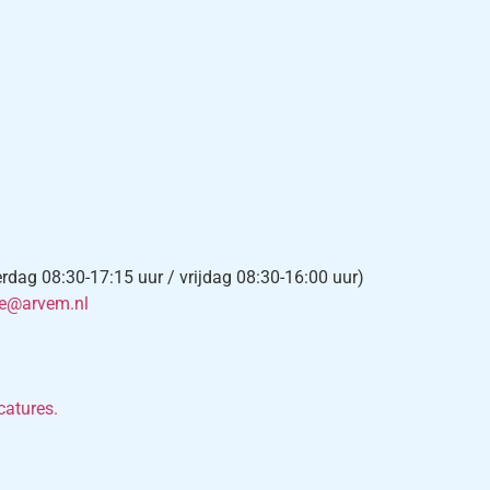
ag 08:30-17:15 uur / vrijdag 08:30-16:00 uur)
ce@arvem.nl
×
catures.
-mail:
*
*
Vereist veld