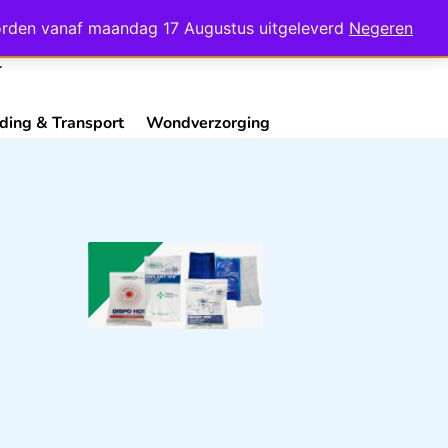
Mijn Account
Contact
 worden vanaf maandag 17 Augustus uitgeleverd
Negeren
ding & Transport
Wondverzorging