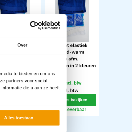
 voor koud-
Hoes met elastiek
Over
 kompres, wit
voor koud-warm
elastiek afm.
kompres afm.
26cm
11x26cm in 2 kleuren
 media te bieden en om ons
ze partners voor social
98
€
2,25
incl. btw
incl. btw
nformatie die u aan ze heeft
 excl. btw
1.86 excl. btw
In winkelwagen
Opties bekijken
Leverbaar
Leverbaar
Alles toestaan