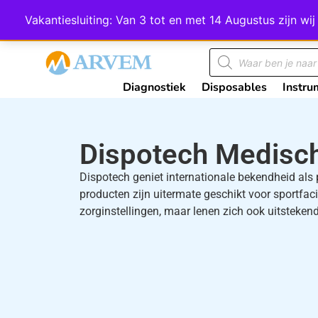
Wij scoren een 4,8 op Google
Vakantiesluiting: Van 3 tot en met 14 Augustus zijn 
Diagnostiek
Disposables
Instru
Dispotech Medisc
Dispotech geniet internationale bekendheid al
producten zijn uitermate geschikt voor sportfaci
zorginstellingen, maar lenen zich ook uitstekend