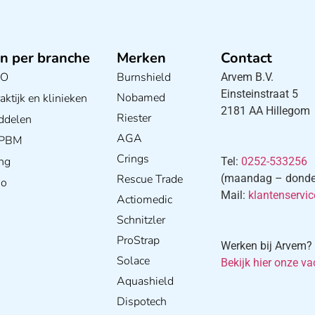
n per branche
Merken
Contact
BO
Burnshield
Arvem B.V.
Einsteinstraat 5
Nobamed
ktijk en klinieken
2181 AA Hillegom
Riester
ddelen
AGA
/ PBM
Crings
ng
Tel:
0252-533256
Rescue Trade
(maandag – donderd
io
Mail:
klantenservi
Actiomedic
Schnitzler
ProStrap
Werken bij Arvem?
Solace
Bekijk hier onze va
E
Aquashield
Dispotech