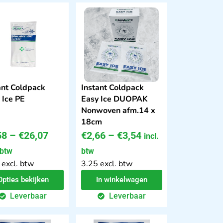
ant Coldpack
Instant Coldpack
 Ice PE
Easy Ice DUOPAK
Nonwoven afm.14 x
18cm
58
–
€
26,07
€
2,66
–
€
3,54
incl.
 btw
btw
 excl. btw
3.25 excl. btw
Opties bekijken
In winkelwagen
Leverbaar
Leverbaar