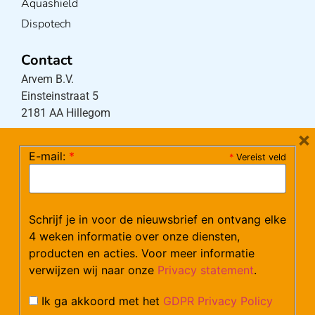
Aquashield
Dispotech
Contact
Arvem B.V.
Einsteinstraat 5
2181 AA Hillegom
×
E-mail:
*
*
Vereist veld
Tel:
0252-533256
(maandag – donderdag 08:30-17:15 uur / vrijdag
08:30-16:00 uur)
Mail:
klantenservice@arvem.nl
Schrijf je in voor de nieuwsbrief en ontvang elke
4 weken informatie over onze diensten,
producten en acties. Voor meer informatie
Werken bij Arvem?
verwijzen wij naar onze
Privacy statement
.
Bekijk hier onze vacatures.
Ik ga akkoord met het
GDPR Privacy Policy