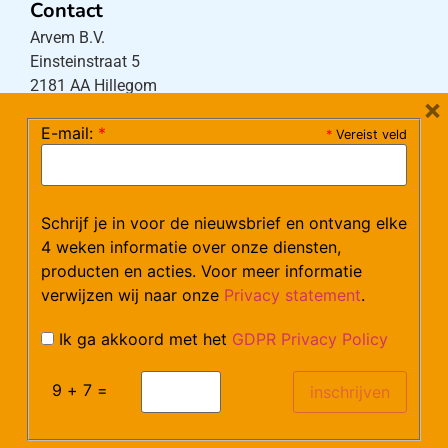
Contact
Arvem B.V.
Einsteinstraat 5
2181 AA Hillegom
×
E-mail:
*
*
Vereist veld
Tel:
0252-533256
(maandag – donderdag 08:30-17:15 uur / vrijdag
08:30-16:00 uur)
Schrijf je in voor de nieuwsbrief en ontvang elke
Mail:
klantenservice@arvem.nl
4 weken informatie over onze diensten,
producten en acties. Voor meer informatie
verwijzen wij naar onze
Privacy statement
.
Werken bij Arvem?
Bekijk hier onze vacatures.
Ik ga akkoord met het
GDPR Privacy Policy
9 + 7 =
©Arvem
Verzendkosten en Levering
Algemene voorwaarden