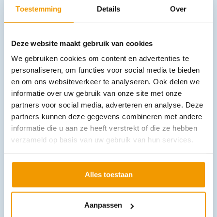
categorie:
Toestemming
Details
Over
Deze website maakt gebruik van cookies
We gebruiken cookies om content en advertenties te
personaliseren, om functies voor social media te bieden
en om ons websiteverkeer te analyseren. Ook delen we
informatie over uw gebruik van onze site met onze
partners voor social media, adverteren en analyse. Deze
Stethoscoop Littmann Classic II voor kinderen
partners kunnen deze gegevens combineren met andere
€
140,36
incl. btw
116 excl. btw
informatie die u aan ze heeft verstrekt of die ze hebben
verzameld op basis van uw gebruik van hun services.
Opties bekijken
Leverbaar
Alles toestaan
Aanpassen