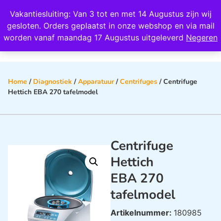
Wij scoren een 4,8 op Google
Vakantiesluiting: Van 3 tot en met 14 Augustus zijn wij
0
gesloten. Orders geplaatst in onze webshop en via mail
worden vanaf maandag 17 Augustus uitgeleverd
Negeren
Home
/
Diagnostiek
/
Apparatuur
/
Centrifuges
/ Centrifuge
Hettich EBA 270 tafelmodel
Centrifuge
Hettich
EBA 270
tafelmodel
Artikelnummer:
180985